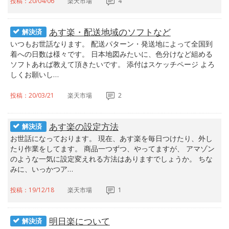
投稿：20/04/06
楽天市場
4
あす楽・配送地域のソフトなど
解決済
いつもお世話なります。 配送パターン・発送地によって全国到
着への日数は様々です。 日本地図みたいに、色分けなど組める
ソフトあれば教えて頂きたいです。 添付はスケッチページ よろ
しくお願いし…
投稿：20/03/21
楽天市場
2
あす楽の設定方法
解決済
お世話になっております。 現在、あす楽を毎日つけたり、外し
たり作業をしてます。 商品一つずつ、やってますが、 アマゾン
のような一気に設定変えれる方法はありますでしょうか。 ちな
みに、いっかつア…
投稿：19/12/18
楽天市場
1
明日楽について
解決済