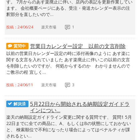
す。 7月からのあす楽廃止に伴い、店内の表記を更新作業してい
ます。 会社概要ページにある、受注・発送カレンダー表示の注
釈部分を直したいので…
投稿：24/06/24
楽天市場
1
営業日カレンダー設定 以前の文言削除
質問中
以前の営業日カレンダー設定の時に添付画像のように あす楽に
関する文言を入れていました あす楽廃止に伴いこの以前の文言
を削除したいのですが、 何処からするのか わかりませんので
ご教示の程 宜しく…
投稿：24/06/11
楽天市場
3
5月22日から開始される納期設定ガイドラ
解決済
インについ...
楽天の納期設定ガイドライン変更に関する質問です、 質問1 5月
22日までに全ての商品に、A、もしくはBの状態にしておかない
と、 検索順位で不利になったり場合によってはペナルティが課
されるとい…