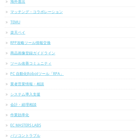
海外進出
マッチング・コラボレーション
TEMU
楽天ペイ
RPP攻略ツール情報交換
商品画像登録ガイドライン
ツール改善コミュニティ
PC 自動化Robotツール「RPA」
業者営業情報・相談
システム導入支援
会計・経理相談
作業効率化
EC MASTERS LABS
パソコントラブル