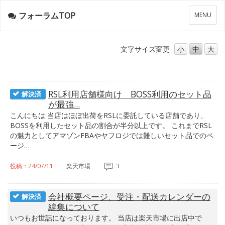
フォーラムTOP
メ
MENU
ニ
ュ
ー
文字サイズ
変更
小
中
大
RSL利用店舗様向け BOSS利用のセット品
解決済
が最強...
こんにちは 当店はほぼ出荷をRSLに委託している店舗であり、
BOSSを利用したセット品の割合が半分以上です。 これまでRSL
の魅力としてアマゾンFBAやヤフロジでは難しいセット品でのペ
ージ…
投稿：24/07/11
楽天市場
3
会社概要ページ、受注・配送カレンダーの
解決済
編集について
いつもお世話になっております。 当店は楽天市場に出店中で