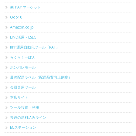
au PAY マーケット
Qoo10
Amazon.co.jp
LINE活用・LSEG
RPP運用自動化ツール「RAT」
らくらくーぽん
ポンパレモール
最強配送ラベル（配送品質向上制度）
会員専用ツール
本店サイト
ツール設置・利用
共通の送料込みライン
ECステーション