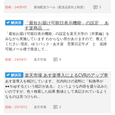
投稿：24/05/01
最強配送ラベル（配送品質向上制度）
5
「最短お届け可能日表示機能」の設定 あ
解決済
す楽商品 ...
「最短お届け可能日表示機能」の設定を楽天大学の［作業編］を
みながら実施しています わからない所がありますので、教えて
ください 現在、ゆうパック・あす楽 営業日正午〆 と 追跡
可能メール便で発送して…
投稿：24/04/21
楽天市場
8
楽天市場 あす楽導入によるCVRのアップ率
解決済
あす楽導入を検討しています。 社内向けの資料に「転換率が
●●％upするという統計がある」 というような内容を盛り込みた
いのですが、色々検索した結果 数値として表記されているよう
なものは見つけられ…
投稿：23/10/12
楽天市場
2