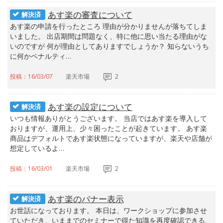
あす楽の審査について
解決済
あす楽の申請を行ったところ 理由が分かりませんが落ちてしま
いました。 出店期間は問題なく、特に他に思い当たる理由がな
いのですが 何が理由としてありますでしょうか？ 知らないうち
に何かペナルティ…
投稿：16/03/07
楽天市場
2
あす楽の設定について
解決済
いつも情報ありがとうございます。 当店ではあす楽を導入して
おりますが、運用上、少々困ったことが起きています。 あす楽
商品はデフォルトであす楽状態になっていますが、楽天や店舗が
想定しているよ…
投稿：16/03/01
楽天市場
2
あす楽のバナー表示
解決済
お世話になっております。 本日は、ワークショップに参加させ
ていただき、いままでのセミナーで得た知識を再度確認できる、