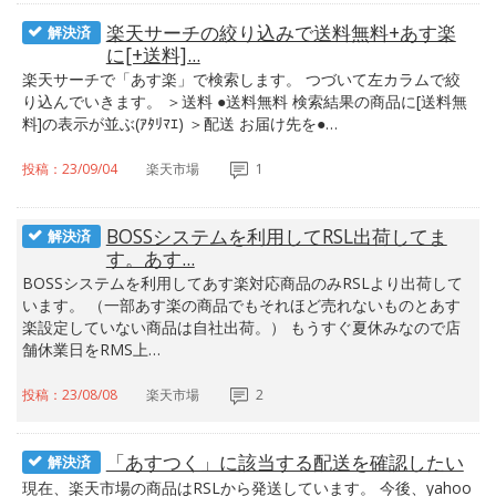
楽天サーチの絞り込みで送料無料+あす楽
解決済
に[+送料]...
楽天サーチで「あす楽」で検索します。 つづいて左カラムで絞
り込んでいきます。 ＞送料 ●送料無料 検索結果の商品に[送料無
料]の表示が並ぶ(ｱﾀﾘﾏｴ) ＞配送 お届け先を●…
投稿：23/09/04
楽天市場
1
BOSSシステムを利用してRSL出荷してま
解決済
す。あす...
BOSSシステムを利用してあす楽対応商品のみRSLより出荷して
います。 （一部あす楽の商品でもそれほど売れないものとあす
楽設定していない商品は自社出荷。） もうすぐ夏休みなので店
舗休業日をRMS上…
投稿：23/08/08
楽天市場
2
「あすつく」に該当する配送を確認したい
解決済
現在、楽天市場の商品はRSLから発送しています。 今後、yahoo