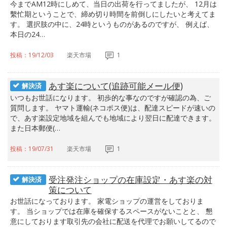
今までAM12時にしめて、当日の出荷を行ってましたが、 12月は
繫忙期ということで、締め切り時間を前倒しにしたいと考えてま
す。 選択肢の中に、24時というものがあるのですが、 例えば、
本日の24…
投稿：19/12/03
楽天市場
1
あす楽について(追跡可能メール便)
解決済
いつもお世話になります。 初歩的な事なのですが確認の為、ご
質問します。 ヤマト運輸(ネコポス便)は、配達スピードが速いの
で、あす楽設定地域を組んでも地域により翌日に配達できます。
また日本郵便(…
投稿：19/07/31
楽天市場
1
受注発注ショップの在庫設定・あす楽の対
解決済
策について
お世話になっております。 家電ショップの運営をしておりま
す。 当ショップでは在庫を確保するスペースがないことと、 懇
意にしております取引先の会社に配送を代理でお願いしてるので