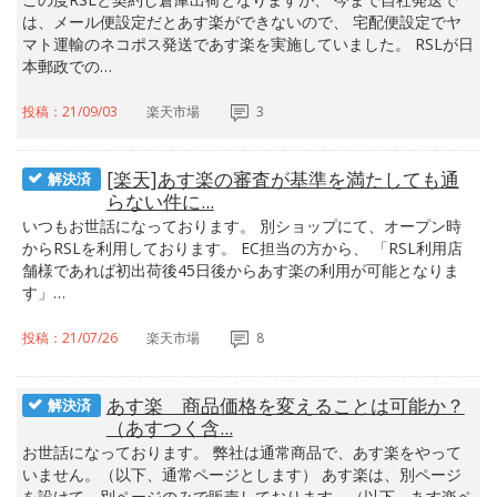
は、メール便設定だとあす楽ができないので、 宅配便設定でヤ
マト運輸のネコポス発送であす楽を実施していました。 RSLが日
本郵政での…
投稿：21/09/03
楽天市場
3
[楽天]あす楽の審査が基準を満たしても通
解決済
らない件に...
いつもお世話になっております。 別ショップにて、オープン時
からRSLを利用しております。 EC担当の方から、 「RSL利用店
舗様であれば初出荷後45日後からあす楽の利用が可能となりま
す」…
投稿：21/07/26
楽天市場
8
あす楽 商品価格を変えることは可能か？
解決済
（あすつく含...
お世話になっております。 弊社は通常商品で、あす楽をやって
いません。（以下、通常ページとします） あす楽は、別ページ
を設けて、別ページのみで販売しております。（以下、あす楽ペ