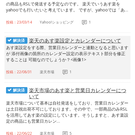
の商品もRSLで発送する予定なのです。 楽天でいうあす楽を
yahooでも行いたいと考えています。 ですが、yahooでは「あ…
投稿：23/03/14
Yahoo!ショッピング
1
楽天のあす楽設定とカレンダーについて
解決済
あす楽設定をする際、営業日カレンダーと連動となると思います
が 添付画像の箇所のカレンダー設定の表示テキスト部分を修正
することは 可能なのでしょうか？<画像1>
投稿：22/08/31
楽天市場
1
楽天市場のあす楽と営業日カレンダーにつ
解決済
いて
楽天市場について基本は自社発送をしており、営業日カレンダー
は土日祝出荷不可にしております。その中で、一部商品のみRSL
を活用してあす楽の設定にしています。そうしますと、あす楽設
定の商品にも営業日カレン…
投稿：22/06/22
楽天市場
5