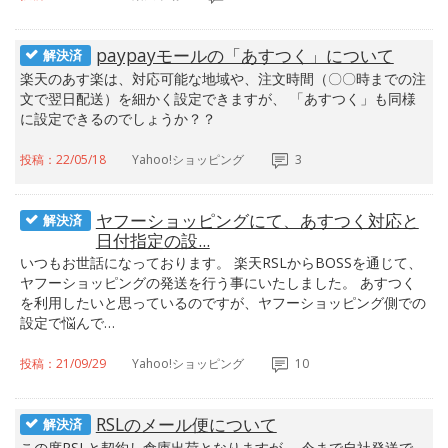
paypayモールの「あすつく」について
解決済
楽天のあす楽は、対応可能な地域や、注文時間（〇〇時までの注
文で翌日配送）を細かく設定できますが、 「あすつく」も同様
に設定できるのでしょうか？？
投稿：22/05/18
Yahoo!ショッピング
3
ヤフーショッピングにて、あすつく対応と
解決済
日付指定の設...
いつもお世話になっております。 楽天RSLからBOSSを通じて、
ヤフーショッピングの発送を行う事にいたしました。 あすつく
を利用したいと思っているのですが、ヤフーショッピング側での
設定で悩んで…
投稿：21/09/29
Yahoo!ショッピング
10
RSLのメール便について
解決済
この度RSLと契約し倉庫出荷となりますが、 今まで自社発送で