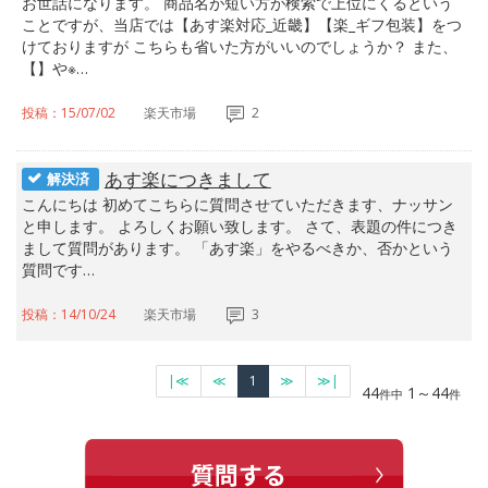
お世話になります。 商品名が短い方が検索で上位にくるという
ことですが、当店では【あす楽対応_近畿】【楽_ギフ包装】をつ
けておりますが こちらも省いた方がいいのでしょうか？ また、
【】や※…
投稿：15/07/02
楽天市場
2
あす楽につきまして
解決済
こんにちは 初めてこちらに質問させていただきます、ナッサン
と申します。 よろしくお願い致します。 さて、表題の件につき
まして質問があります。 「あす楽」をやるべきか、否かという
質問です…
投稿：14/10/24
楽天市場
3
|≪
≪
1
≫
≫|
44
1～44
件中
件