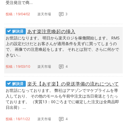
受注発注で商…
投稿：19/04/02
楽天市場
3
あす楽注意喚起の挿入
解決済
お世話になります。 明日から楽天ロジを稼働開始します。 RMS
上の設定だけだとお客さんが適用条件を見ずに買ってしまうの
で、 画像での注意喚起をします。 それとは別で、さらに何かで
きない…
投稿：19/03/10
楽天市場
4
楽天【あす楽】の発送準備の流れについて
解決済
お世話になっております。 弊社はアマゾンでマケプライムを導
入しており、 その他のモールも午前中注文は当日発送とうたっ
ております。 （実質13：00ごろまでに確定した注文は全商品即
日出荷） …
投稿：18/11/22
楽天市場
4