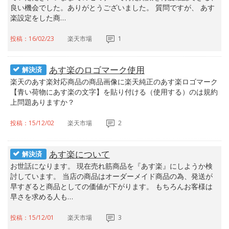
良い機会でした。ありがとうございました。 質問ですが、 あす
楽設定をした商…
投稿：16/02/23
楽天市場
1
あす楽のロゴマーク使用
解決済
楽天のあす楽対応商品の商品画像に楽天純正のあす楽ロゴマーク
【青い荷物にあす楽の文字】を貼り付ける（使用する）のは規約
上問題ありますか？
投稿：15/12/02
楽天市場
2
あす楽について
解決済
お世話になります。 現在売れ筋商品を『あす楽』にしようか検
討しています。 当店の商品はオーダーメイド商品の為、発送が
早すぎると商品としての価値が下がります。 もちろんお客様は
早さを求める人も…
投稿：15/12/01
楽天市場
3