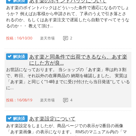
あす楽のポイントバックについて
解決済
あす楽のポイントバックはどういった条件で適応になるのでしょ
うか？ 例えばお客様から申請されて、了承のうえで引き落とさ
れるのか、もしくはあす楽注文で遅延したら自動ですべてそうな
るのか・・ 教えて頂け…
投稿：16/10/30
楽天市場
2
あす楽と同条件で出荷できるなら、あす楽
解決済
にした方が良...
お世話になっております。 当ショップの「あす楽」率は約３割
で、昨日、それ以外の在庫商品の 納期を確認しました。 実質は
「あす楽」と同じく”14時までに受け付けたら当日発送”して いる
に…
投稿：16/08/19
楽天市場
4
あす楽設定について
解決済
あす楽設定をしましたが、商品ページでの表示が2番目の画像
「あす楽画像」の表示になります。 RMSのマニュアル内の「マ