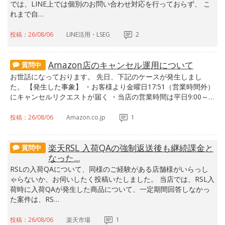
では、LINE上では個別のお問い合わせ対応を行っておらず、 こ
れまで自…
投稿：26/08/06
LINE活用・LSEG
2
Amazon店のキャンセル運用について
質問中
お世話になっております。 先日、下記のケースが発生しまし
た。 【発生した事象】 ・お客様より金曜日17:51（営業時間外）
にキャンセルリクエストが届く ・当店の営業時間は平日9:00～…
投稿：26/08/06
Amazon.co.jp
1
楽天RSL 入荷QAの強制返送後も継続課金と
質問中
なった...
RSLの入荷QAについて、同様のご経験がある店舗様がいらっし
ゃらないか、お伺いしたく投稿いたしました。 当店では、RSL入
荷時に入荷QAが発生した商品について、一定期間回答しなかっ
た案件は、RS…
投稿：26/08/06
楽天市場
1