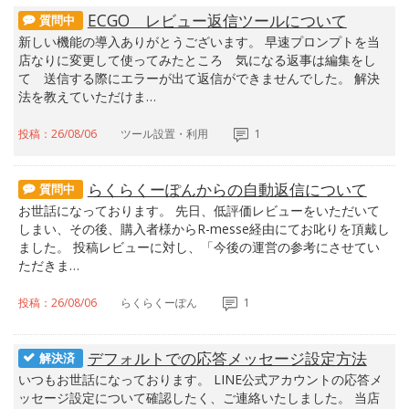
ECGO レビュー返信ツールについて
質問中
新しい機能の導入ありがとうございます。 早速プロンプトを当
店なりに変更して使ってみたところ 気になる返事は編集をし
て 送信する際にエラーが出て返信ができませんでした。 解決
法を教えていただけま…
投稿：26/08/06
ツール設置・利用
1
らくらくーぽんからの自動返信について
質問中
お世話になっております。 先日、低評価レビューをいただいて
しまい、その後、購入者様からR-messe経由にてお叱りを頂戴し
ました。 投稿レビューに対し、「今後の運営の参考にさせてい
ただきま…
投稿：26/08/06
らくらくーぽん
1
デフォルトでの応答メッセージ設定方法
解決済
いつもお世話になっております。 LINE公式アカウントの応答メ
ッセージ設定について確認したく、ご連絡いたしました。 当店