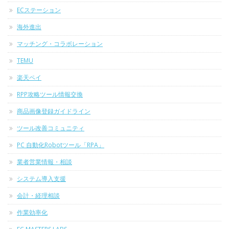
ECステーション
海外進出
マッチング・コラボレーション
TEMU
楽天ペイ
RPP攻略ツール情報交換
商品画像登録ガイドライン
ツール改善コミュニティ
PC 自動化Robotツール「RPA」
業者営業情報・相談
システム導入支援
会計・経理相談
作業効率化