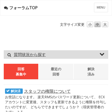
フォーラムTOP
メ
MENU
ニ
ュ
ー
文字サイズ
変更
小
中
大
質問状況から探す
回答
最近の
解決
募集中
回答
済み
スタッフの権限について
解決済
お世話になります。 楽天RMSのパスワード更新について、 ECX
アカウントに変更後、スタッフも更新できるように権限を付与し
たいのですが、 どちらでできますでしょうか？（現状管理者の
みで） よろ…