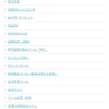
楽天市場
Yahoo!ショッピング
au PAY マーケット
Qoo10
Amazon.co.jp
LINE活用・LSEG
RPP運用自動化ツール「RAT」
らくらくーぽん
ポンパレモール
最強配送ラベル（配送品質向上制度）
会員専用ツール
本店サイト
ツール設置・利用
共通の送料込みライン