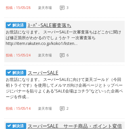
投稿：15/05/28
楽天市場
3
ｽｰﾊﾟｰSALE審査落ち
解決済
お世話になります。 スーパーSALE一次審査落ちはどこかに聞け
ば修正箇所がわかるのでしょうか？ 一次審査落ち
http://item.rakuten.co.jp/koko1/listen…
投稿：15/05/24
楽天市場
6
スーパーSALE
解決済
お世話になります。 スーパーSALEに向けて楽天ゴールド（今回
初トライです）を使用してメルマガ向け企画ページとトップペー
ジにバナーを貼りよくある”SALE会場はコチラ”などいった企画ペ
ージを作成…
投稿：15/05/14
楽天市場
2
スーパーSALE サーチ商品・ポイント変倍
解決済