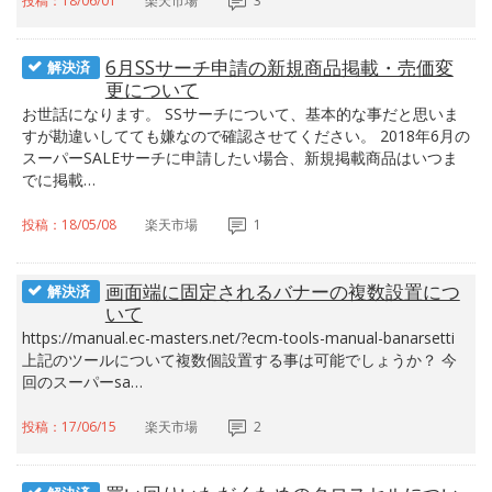
投稿：18/06/01
楽天市場
3
6月SSサーチ申請の新規商品掲載・売価変
解決済
更について
お世話になります。 SSサーチについて、基本的な事だと思いま
すが勘違いしてても嫌なので確認させてください。 2018年6月の
スーパーSALEサーチに申請したい場合、新規掲載商品はいつま
でに掲載…
投稿：18/05/08
楽天市場
1
画面端に固定されるバナーの複数設置につ
解決済
いて
https://manual.ec-masters.net/?ecm-tools-manual-banarsetti
上記のツールについて複数個設置する事は可能でしょうか？ 今
回のスーパーsa…
投稿：17/06/15
楽天市場
2