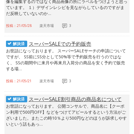
像を編集するのではなく商品画像の所にラベルをつけようと思っ
ています。 １）デザインレシピを見ながらしているのですがま
だ反映していないのか…
投稿：21/05/28
楽天市場
3
スーパーSALEでの予約販売
解決済
お世話になっております。 スーパーSALEサーチの申請について
ですが、 SS前にSS分として50%等で予約販売を行うのではな
く、 SSの期間中に来月や再来月入荷分の商品を安く予約で販売
する場…
投稿：21/05/21
楽天市場
3
スーパーSALE割引商品の商品名について
解決済
お世話になっております。 公開コンサルで、商品名に【クーポ
ン利用で500円OFF】などをつけてアピールするという方法がご
ざいました。またこの時10％より500円などのほうが訴求しやす
いという話もあっ…