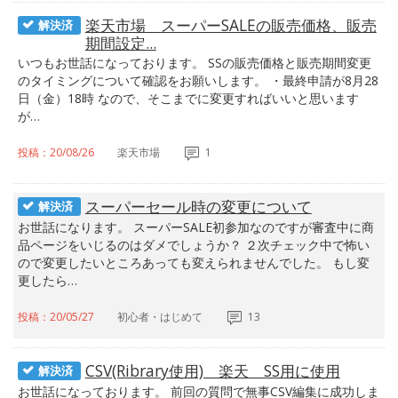
楽天市場 スーパーSALEの販売価格、販売
解決済
期間設定...
いつもお世話になっております。 SSの販売価格と販売期間変更
のタイミングについて確認をお願いします。 ・最終申請が8月28
日（金）18時 なので、そこまでに変更すればいいと思います
が…
投稿：20/08/26
楽天市場
1
スーパーセール時の変更について
解決済
お世話になります。 スーパーSALE初参加なのですが審査中に商
品ページをいじるのはダメでしょうか？ ２次チェック中で怖い
ので変更したいところあっても変えられませんでした。 もし変
更したら…
投稿：20/05/27
初心者・はじめて
13
CSV(Ribrary使用) 楽天 SS用に使用
解決済
お世話になっております。 前回の質問で無事CSV編集に成功しま