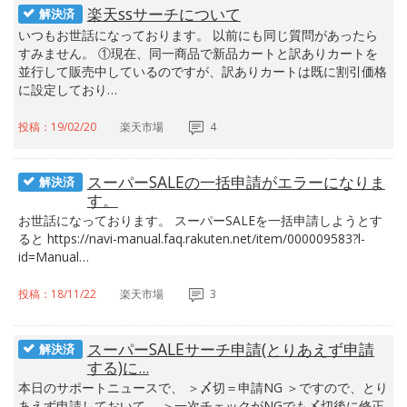
楽天ssサーチについて
解決済
いつもお世話になっております。 以前にも同じ質問があったら
すみません。 ①現在、同一商品で新品カートと訳ありカートを
並行して販売中しているのですが、訳ありカートは既に割引価格
に設定しており…
投稿：19/02/20
楽天市場
4
スーパーSALEの一括申請がエラーになりま
解決済
す。
お世話になっております。 スーパーSALEを一括申請しようとす
ると https://navi-manual.faq.rakuten.net/item/000009583?l-
id=Manual…
投稿：18/11/22
楽天市場
3
スーパーSALEサーチ申請(とりあえず申請
解決済
する)に...
本日のサポートニュースで、 ＞〆切＝申請NG ＞ですので、とり
あえず申請しておいて、 ＞一次チェックがNGでも〆切後に修正