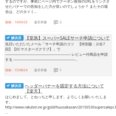
するのですが、事前にページ内でクーポン取得のURLをリンクさ
せたバナーでの告知をした方が良いのでしょうか？ またその場
合は、どのタイミ…
投稿：16/03/23
楽天市場
2
【至急】スーパーSALEサーチ申請について
解決済
先日いただいたメール「サーチ申請のコツ 【特別版：2/全7
回】【ECマスターズクラブ】」で
―――――――――――――――――― レビュー付商品を申請
する ―――――――――――――――――…
投稿：15/08/24
楽天市場
1
ヘッダーバナーを固定する方法について
解決済
【楽天】
はじめまして。とねっちと申します。よろしくお願いいたしま
す。
http://www.rakuten.ne.jp/gold/huusuikazan/20150530supersalepc.
…