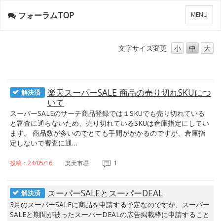
フォーラムTOP
メ
MENU
ニ
ュ
ー
文字サイズ
変更
小
中
大
楽天スーパーSALE 商品の売り切れSKUにつ
解決済
いて
スーパーSALEのサーチ商品登録では１SKUでも売り切れている
と審査に通らないため、売り切れているSKUは倉庫指定にしてい
ます。 商品数が多いのでとても手間がかかるのですが、倉庫指
定しないで審査に通…
投稿：24/05/16
楽天市場
1
スーパーSALEとスーパーDEAL
解決済
3月のスーパーSALEに商品を申請する予定なのですが、スーパー
SALEと期間が被ったスーパーDEALの広告掲載枠に申請すること