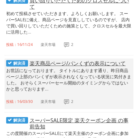
買い回りいただくためのクロスセルについ
解決済
て
初めて投稿させていただきます、よろしくお願いします。 スー
パーSALEに備え、商品ページを見直ししているのですが、 店内
で買い回りしていただくための施策として、クロスセルを最大限
に活用した…
投稿：16/11/24
楽天市場
2
楽天商品ページ/パンくずの表示について
解決済
お世話になっております。 タイトルにあります通り、昨日商品
ページ上部のパンくずが表示されなくなっている状況に気付きま
した。 おそらくスーパーセール開始のタイミングからではない
かと思っております…
投稿：16/03/30
楽天市場
2
スーパーSALE限定 楽天クーポン企画 の事
解決済
前告知
この度開催のスーパーSALEにて楽天主催のクーポン企画に参加