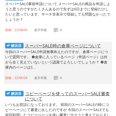
スーパーSALE事前申請について スーパーSALEの商品を申請しよ
うと思うのですがたくさんあるので先ずは6日までに登録だけし
たいと思っています。サーチ非表示で登録しても問題なかったで
しょうか？
投稿：22/08/03
楽天市場
4
スーパーSALE時の倉庫ページについて
解決済
今回のスーパーSALE申請無事終えたのですが、倉庫ページにつ
いて質問です。 ❶倉庫に入っているページ（申請ページ）は外
から全く見えていないという認識でよろしいでしょうか？ ❷倉
庫内のページはS…
投稿：22/05/26
楽天市場
4
コピーページを使ってのスーパーSALE審査
解決済
について
いつもお世話になっております。 前回のスーパーSALEの時にコ
ピーページにて審査に出したのですが 今回のスーパーSALEでも
前回利用したコピーページを使い審査に出そうと考えておりまし