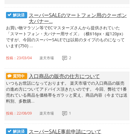
スーパーSALEのマートフォン用のクーポン
解決済
大バナー...
お買い物マラソン等でECマスターズさんから提供されていた
「スマートフォン・大バナー用サイズ」（横616px・縦120px）
ですが、今回のスーパーSALEでは以前のタイプのものになって
います(750) …
投稿：23/03/04
楽天市場
2
入口商品の販売の仕方について
質問中
いつもお世話になっております。 楽天市場での入口商品の販売
の進め方についてアドバイス頂きたいのです。 今回、弊社で1番
売れている商品を価格帯をガラッと変え、商品内容（今までは送
料別、多数購…
投稿：22/08/09
楽天市場
1
スーパーSALE事前申請について
解決済