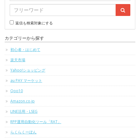
返信も検索対象にする
カテゴリーから探す
初心者・はじめて
楽天市場
Yahoo!ショッピング
au PAY マーケット
Qoo10
Amazon.co.jp
LINE活用・LSEG
RPP運用自動化ツール「RAT」
らくらくーぽん