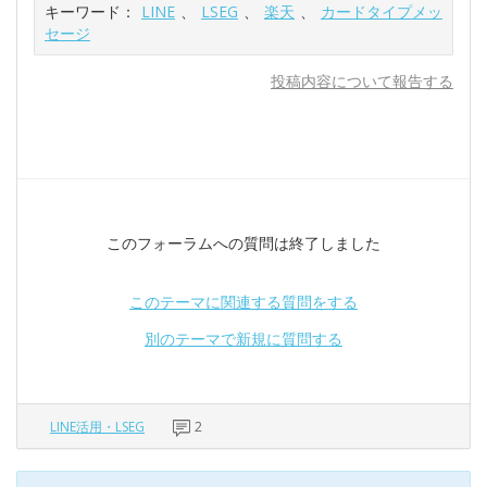
キーワード：
LINE
、
LSEG
、
楽天
、
カードタイプメッ
セージ
投稿内容について報告する
このフォーラムへの質問は終了しました
このテーマに関連する質問をする
別のテーマで新規に質問する
LINE活用・LSEG
2