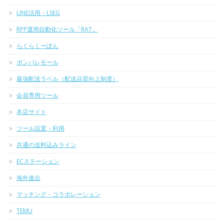
LINE活用・LSEG
RPP運用自動化ツール「RAT」
らくらくーぽん
ポンパレモール
最強配送ラベル（配送品質向上制度）
会員専用ツール
本店サイト
ツール設置・利用
共通の送料込みライン
ECステーション
海外進出
マッチング・コラボレーション
TEMU