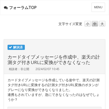
フォーラムTOP
メ
MENU
ニ
ュ
ー
文字サイズ
変更
小
中
大
解決済
カードタイプメッセージを作成中、楽天の計
測タグ付きURLに変換ができなくなった
相談者：非公開
2024/02/07 10:45
カードタイプメッセージを作成している途中で、楽天の計測
タグ付きURLに変換するの計測タグ付きURL変換のボタンが
グレーになり変換ができなくなりました。
連携もされていますが、急にできなくなったのはなぜでしょ
うか？