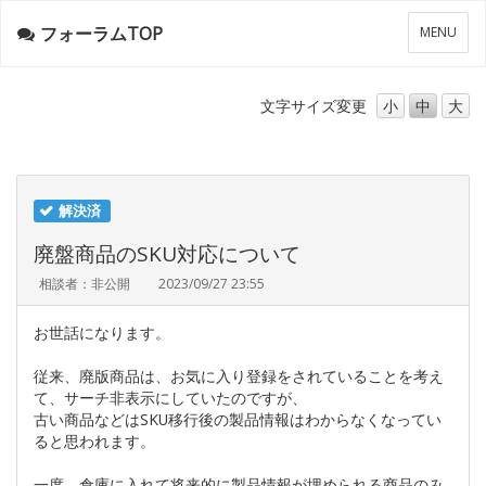
フォーラムTOP
メ
MENU
ニ
ュ
ー
文字サイズ
変更
小
中
大
解決済
廃盤商品のSKU対応について
相談者：非公開
2023/09/27 23:55
お世話になります。
従来、廃版商品は、お気に入り登録をされていることを考え
て、サーチ非表示にしていたのですが、
古い商品などはSKU移行後の製品情報はわからなくなってい
ると思われます。
一度、倉庫に入れて将来的に製品情報が埋められる商品のみ