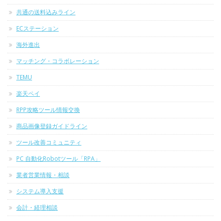
共通の送料込みライン
ECステーション
海外進出
マッチング・コラボレーション
TEMU
楽天ペイ
RPP攻略ツール情報交換
商品画像登録ガイドライン
ツール改善コミュニティ
PC 自動化Robotツール「RPA」
業者営業情報・相談
システム導入支援
会計・経理相談