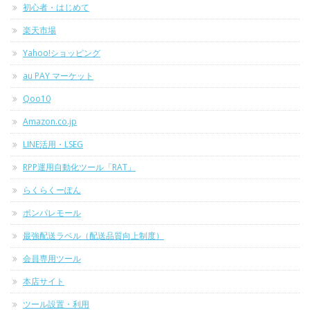
初心者・はじめて
楽天市場
Yahoo!ショッピング
au PAY マーケット
Qoo10
Amazon.co.jp
LINE活用・LSEG
RPP運用自動化ツール「RAT」
らくらくーぽん
ポンパレモール
最強配送ラベル（配送品質向上制度）
会員専用ツール
本店サイト
ツール設置・利用