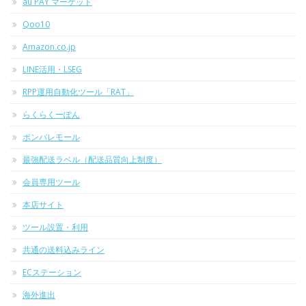
au PAY マーケット
Qoo10
Amazon.co.jp
LINE活用・LSEG
RPP運用自動化ツール「RAT」
らくらくーぽん
ポンパレモール
最強配送ラベル（配送品質向上制度）
会員専用ツール
本店サイト
ツール設置・利用
共通の送料込みライン
ECステーション
海外進出