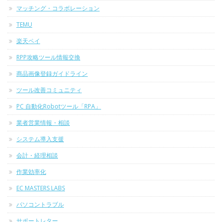
マッチング・コラボレーション
TEMU
楽天ペイ
RPP攻略ツール情報交換
商品画像登録ガイドライン
ツール改善コミュニティ
PC 自動化Robotツール「RPA」
業者営業情報・相談
システム導入支援
会計・経理相談
作業効率化
EC MASTERS LABS
パソコントラブル
サポートレター