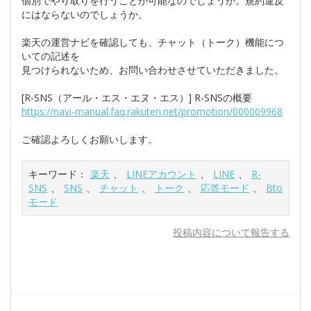
個別でやり取りを行うことが可能なのでしょうか。規約違反
にはならないのでしょうか。
楽天の運営ナビを確認しても、チャット（トーク）機能につ
いての記述を
見つけられないため、お問い合わせさせていただきました。
[R-SNS（アール・エス・エヌ・エス）] R-SNSの概要
https://navi-manual.faq.rakuten.net/promotion/000009968
ご確認よろしくお願いします。
キーワード：
楽天
、
LINEアカウント
、
LINE
、
R-
SNS
、
SNS
、
チャット
、
トーク
、
応答モード
、
Bto
モード
投稿内容について報告する