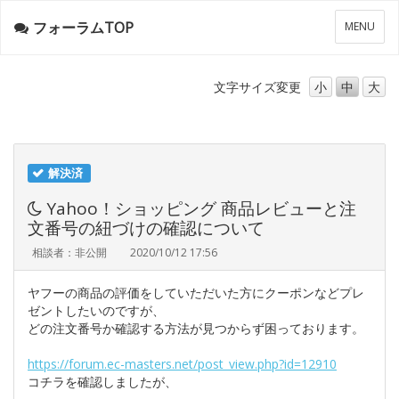
フォーラムTOP
メ
MENU
ニ
ュ
ー
文字サイズ
変更
小
中
大
解決済
Yahoo！ショッピング 商品レビューと注
文番号の紐づけの確認について
相談者：非公開
2020/10/12 17:56
ヤフーの商品の評価をしていただいた方にクーポンなどプレ
ゼントしたいのですが、
どの注文番号か確認する方法が見つからず困っております。
https://forum.ec-masters.net/post_view.php?id=12910
コチラを確認しましたが、