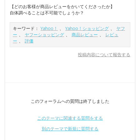
【どのお客様が商品レビューをかいてくださったか】
自体調べることは不可能でしょうか？
キーワード：
Yahoo！
、
Yahoo！ショッピング
、
ヤフ
ー
、
ヤフーショッピング
、
商品レビュー
、
レビュ
ー
、
評価
投稿内容について報告する
このフォーラムへの質問は終了しました
このテーマに関連する質問をする
別のテーマで新規に質問する