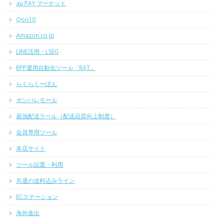
au PAY マーケット
Qoo10
Amazon.co.jp
LINE活用・LSEG
RPP運用自動化ツール「RAT」
らくらくーぽん
ポンパレモール
最強配送ラベル（配送品質向上制度）
会員専用ツール
本店サイト
ツール設置・利用
共通の送料込みライン
ECステーション
海外進出