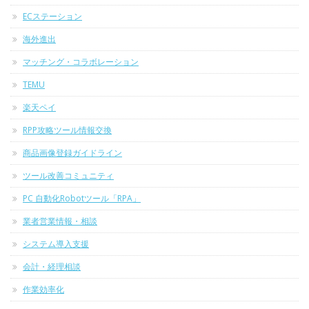
ECステーション
海外進出
マッチング・コラボレーション
TEMU
楽天ペイ
RPP攻略ツール情報交換
商品画像登録ガイドライン
ツール改善コミュニティ
PC 自動化Robotツール「RPA」
業者営業情報・相談
システム導入支援
会計・経理相談
作業効率化