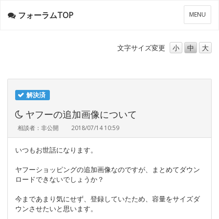
フォーラムTOP
メ
MENU
ニ
ュ
ー
文字サイズ
変更
小
中
大
解決済
ヤフーの追加画像について
相談者：非公開
2018/07/14 10:59
いつもお世話になります。
ヤフーショッピングの追加画像なのですが、まとめてダウン
ロードできないでしょうか？
今まであまり気にせず、登録していたため、容量をサイズダ
ウンさせたいと思います。