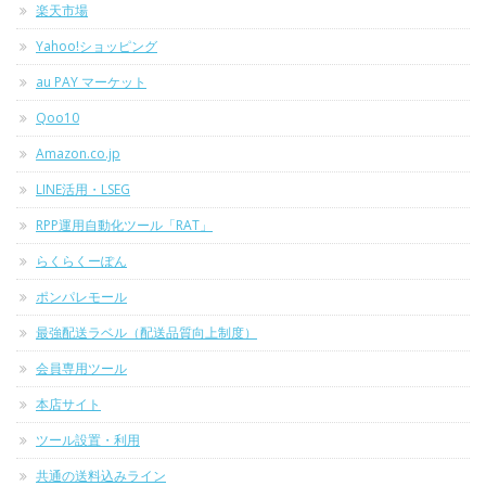
楽天市場
Yahoo!ショッピング
au PAY マーケット
Qoo10
Amazon.co.jp
LINE活用・LSEG
RPP運用自動化ツール「RAT」
らくらくーぽん
ポンパレモール
最強配送ラベル（配送品質向上制度）
会員専用ツール
本店サイト
ツール設置・利用
共通の送料込みライン