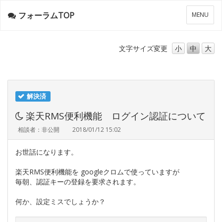
フォーラムTOP
メ
MENU
ニ
ュ
ー
文字サイズ
変更
小
中
大
解決済
楽天RMS便利機能 ログイン認証について
相談者：非公開
2018/01/12 15:02
お世話になります。
楽天RMS便利機能を googleクロムで使っていますが
毎朝、認証キーの登録を要求されます。
何か、設定ミスでしょうか？