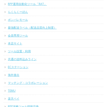
RPP運用自動化ツール「RAT」
らくらくーぽん
ポンパレモール
最強配送ラベル（配送品質向上制度）
会員専用ツール
本店サイト
ツール設置・利用
共通の送料込みライン
ECステーション
海外進出
マッチング・コラボレーション
TEMU
楽天ペイ
RPP攻略ツール情報交換