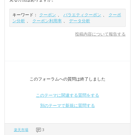
キーワード：
クーポン
、
バラエティクーポン
、
クーポ
ン分析
、
クーポン利用率
、
データ分析
投稿内容について報告する
このフォーラムへの質問は終了しました
このテーマに関連する質問をする
別のテーマで新規に質問する
楽天市場
3