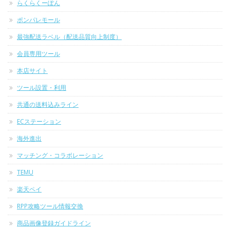
らくらくーぽん
ポンパレモール
最強配送ラベル（配送品質向上制度）
会員専用ツール
本店サイト
ツール設置・利用
共通の送料込みライン
ECステーション
海外進出
マッチング・コラボレーション
TEMU
楽天ペイ
RPP攻略ツール情報交換
商品画像登録ガイドライン