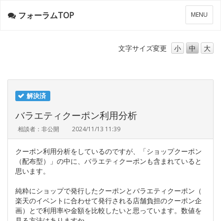
フォーラムTOP
メ
MENU
ニ
ュ
ー
文字サイズ
変更
小
中
大
解決済
バラエティクーポン利用分析
相談者：非公開
2024/11/13 11:39
クーポン利用分析をしているのですが、「ショップクーポン
（配布型）」の中に、バラエティクーポンも含まれていると
思います。
純粋にショップで発行したクーポンとバラエティクーポン（
楽天のイベントに合わせて発行される店舗負担のクーポン企
画）とで利用率や金額を比較したいと思っています。数値を
見る方法はありますか。