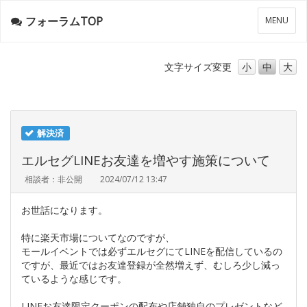
フォーラムTOP
メ
MENU
ニ
ュ
ー
文字サイズ
変更
小
中
大
解決済
エルセグLINEお友達を増やす施策について
相談者：非公開
2024/07/12 13:47
お世話になります。
特に楽天市場についてなのですが、
モールイベントでは必ずエルセグにてLINEを配信しているの
ですが、最近ではお友達登録が全然増えず、むしろ少し減っ
ているような感じです。
LINEお友達限定クーポンの配布や店舗独自のプレゼントなど