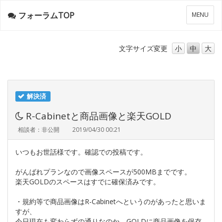
フォーラムTOP
メ
MENU
ニ
ュ
ー
文字サイズ
変更
小
中
大
解決済
R-Cabinetと商品画像と楽天GOLD
相談者：非公開
2019/04/30 00:21
いつもお世話様です。確認での投稿です。
がんばれプランなので画像スペースが500MBまでです。
楽天GOLDのスペースはすでに確保済みです。
・規約等で商品画像はR-Cabinetへというのがあったと思いま
すが、
今日現在も変わらずの通りなのか、GOLDに商品画像を保存