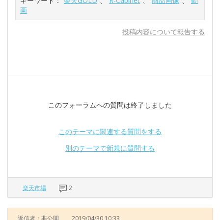
キーワード：
楽天GOLD
、
R-Cabinet
、
商品画像
、
動
画
投稿内容について報告する
このフォーラムへの質問は終了しました
このテーマに関連する質問をする
別のテーマで新規に質問する
楽天市場
2
返信者：非公開
2019/04/30 10:33