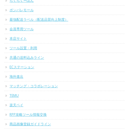
らくらくーぽん
ポンパレモール
最強配送ラベル（配送品質向上制度）
会員専用ツール
本店サイト
ツール設置・利用
共通の送料込みライン
ECステーション
海外進出
マッチング・コラボレーション
TEMU
楽天ペイ
RPP攻略ツール情報交換
商品画像登録ガイドライン