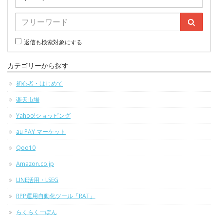
返信も検索対象にする
カテゴリーから探す
初心者・はじめて
楽天市場
Yahoo!ショッピング
au PAY マーケット
Qoo10
Amazon.co.jp
LINE活用・LSEG
RPP運用自動化ツール「RAT」
らくらくーぽん