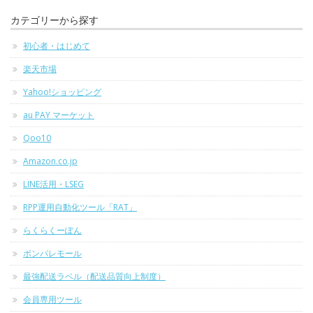
カテゴリーから探す
初心者・はじめて
楽天市場
Yahoo!ショッピング
au PAY マーケット
Qoo10
Amazon.co.jp
LINE活用・LSEG
RPP運用自動化ツール「RAT」
らくらくーぽん
ポンパレモール
最強配送ラベル（配送品質向上制度）
会員専用ツール