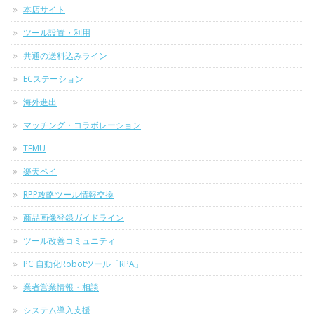
本店サイト
ツール設置・利用
共通の送料込みライン
ECステーション
海外進出
マッチング・コラボレーション
TEMU
楽天ペイ
RPP攻略ツール情報交換
商品画像登録ガイドライン
ツール改善コミュニティ
PC 自動化Robotツール「RPA」
業者営業情報・相談
システム導入支援