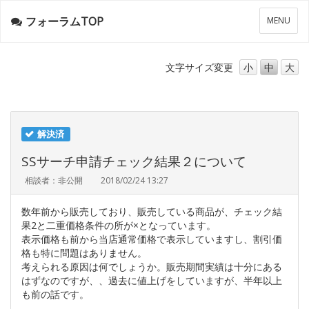
フォーラムTOP
メ
MENU
ニ
ュ
ー
文字サイズ
変更
小
中
大
解決済
SSサーチ申請チェック結果２について
相談者：非公開
2018/02/24 13:27
数年前から販売しており、販売している商品が、チェック結
果2と二重価格条件の所が×となっています。
表示価格も前から当店通常価格で表示していますし、割引価
格も特に問題はありません。
考えられる原因は何でしょうか。販売期間実績は十分にある
はずなのですが、、過去に値上げをしていますが、半年以上
も前の話です。