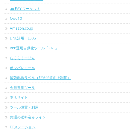
au PAY マーケット
Qoo10
Amazon.co.jp
LINE活用・LSEG
RPP運用自動化ツール「RAT」
らくらくーぽん
ポンパレモール
最強配送ラベル（配送品質向上制度）
会員専用ツール
本店サイト
ツール設置・利用
共通の送料込みライン
ECステーション