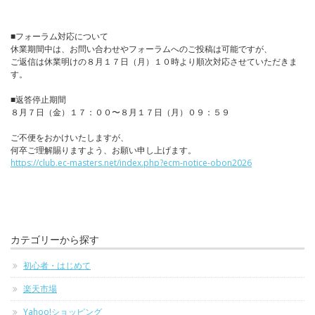
■フォーラム対応について
休業期間中は、お問い合わせやフォーラムへのご投稿は可能ですが、
ご返信は休業明けの８月１７日（月）１０時より順次対応させていただきま
す。
■返答停止期間
８月７日（金）１７：００〜８月１７日（月）０９：５９
ご不便をおかけいたしますが、
何卒ご理解賜りますよう、お願い申し上げます。
https://club.ec-masters.net/index.php?ecm-notice-obon2026
カテゴリーから探す
初心者・はじめて
楽天市場
Yahoo!ショッピング