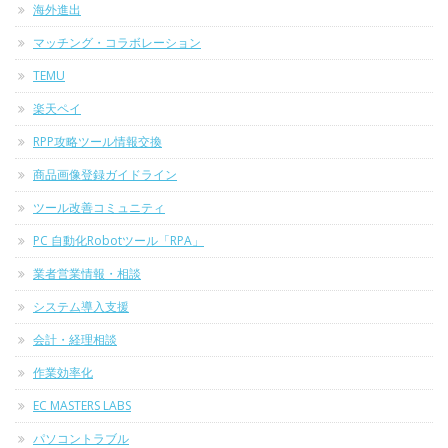
海外進出
マッチング・コラボレーション
TEMU
楽天ペイ
RPP攻略ツール情報交換
商品画像登録ガイドライン
ツール改善コミュニティ
PC 自動化Robotツール「RPA」
業者営業情報・相談
システム導入支援
会計・経理相談
作業効率化
EC MASTERS LABS
パソコントラブル