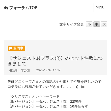
フォーラムTOP
メ
MENU
ニ
ュ
ー
文字サイズ
変更
小
中
大
質問中
【サジェスト君プラス(R)】のヒット件数につ
きまして
相談者：非公開
2025/12/16 14:37
先ほどスタッフさまとの電話のやり取りで不安を感じたので
コチラにも投稿させていただきます。。。m(__)m
『クリスマス』というキーワード
【旧バージョン】→表示サジェスト数 2290件
【新バージョン】→表示サジェスト数 50件足らず