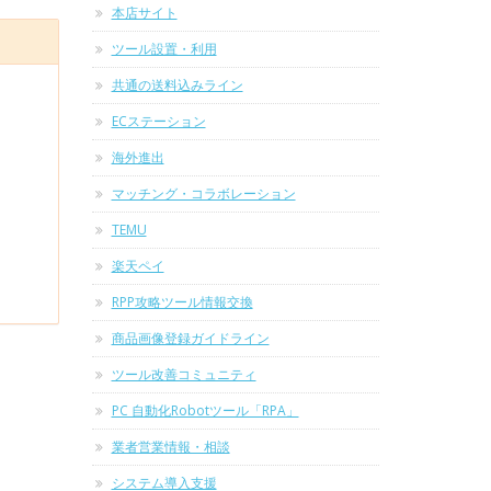
本店サイト
ツール設置・利用
共通の送料込みライン
ECステーション
海外進出
マッチング・コラボレーション
TEMU
楽天ペイ
RPP攻略ツール情報交換
商品画像登録ガイドライン
ツール改善コミュニティ
PC 自動化Robotツール「RPA」
業者営業情報・相談
システム導入支援