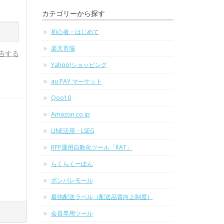
カテゴリーから探す
初心者・はじめて
楽天市場
告する
Yahoo!ショッピング
au PAY マーケット
Qoo10
Amazon.co.jp
LINE活用・LSEG
RPP運用自動化ツール「RAT」
らくらくーぽん
ポンパレモール
最強配送ラベル（配送品質向上制度）
会員専用ツール