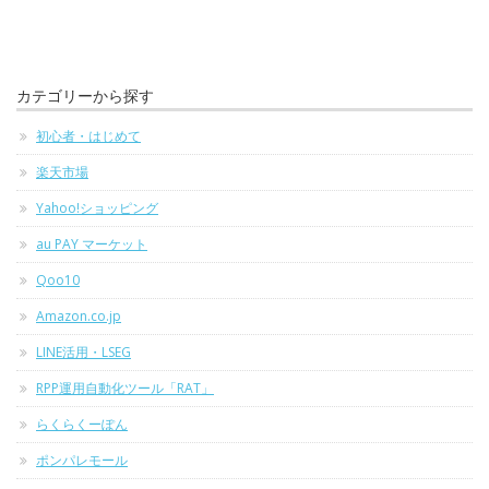
カテゴリーから探す
初心者・はじめて
楽天市場
Yahoo!ショッピング
au PAY マーケット
Qoo10
Amazon.co.jp
LINE活用・LSEG
RPP運用自動化ツール「RAT」
らくらくーぽん
ポンパレモール