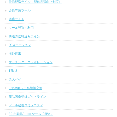
最強配送ラベル（配送品質向上制度）
会員専用ツール
本店サイト
ツール設置・利用
共通の送料込みライン
ECステーション
海外進出
マッチング・コラボレーション
TEMU
楽天ペイ
RPP攻略ツール情報交換
商品画像登録ガイドライン
ツール改善コミュニティ
PC 自動化Robotツール「RPA」