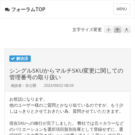
フォーラムTOP
メ
MENU
ニ
ュ
ー
文字サイズ
変更
小
中
大
解決済
シングルSKUからマルチSKU変更に関しての
管理番号の取り扱い
相談者：非公開
2023/09/22 08:04
お世話になります。
他のユーザー様のご質問とかなり似ているのですが、もう少
しはっきりとさせておきたい為、質問させていただきます。
現在SKUへの移行が完了しました。 弊社では元々カラーなど
のバリエーションを選択項目肢別在庫として登録せずに、選