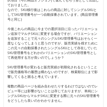
択項目（今の商品オプション)で選んでもらう形として出品し
ておりました。
なので、SKU移行後はこれらの商品に対してシングルSKUと
してSKU管理番号が一つ自動採番されています。(商品管理番
号と同じ)
今後これらの商品に今までの選択項目に沿ったバリエーショ
ン追加でマルチSKUに変更する場合ですが、バリエーション
を追加することで元々のシングルSKU管理番号はおそらく一
度なくなってしまうと思うのですが、販売実績を残すために
この元々の自動採番されたシングルSKUとして存在していた
SKU管理番号をどれかのバリエーションのSKU管理番号とし
て再使用する方が良いのでしょうか？
SKU管理番号が変わると販売実績が初期化されるということ
で販売価格等の履歴は構わないのですが、検索順位にまで影
響してくると困ると考えています。
複数の商品ページを組み合わせたりするわけではないのでレ
ビュー等には影響がないことは存じておりますが、単純にシ
ングルSKUからマルチSKUに変更する際に元々のSKU管理番号
をどうしたら良いのかわかりません。