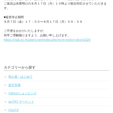
ご返信は休業明けの８月１７日（月）１０時より順次対応させていただきま
す。
■返答停止期間
８月７日（金）１７：００〜８月１７日（月）０９：５９
ご不便をおかけいたしますが、
何卒ご理解賜りますよう、お願い申し上げます。
https://club.ec-masters.net/index.php?ecm-notice-obon2026
カテゴリーから探す
初心者・はじめて
楽天市場
Yahoo!ショッピング
au PAY マーケット
Qoo10