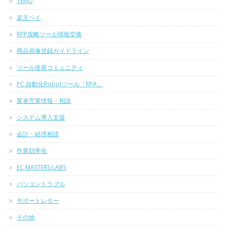
TEMU
楽天ペイ
RPP攻略ツール情報交換
商品画像登録ガイドライン
ツール改善コミュニティ
PC 自動化Robotツール「RPA」
業者営業情報・相談
システム導入支援
会計・経理相談
作業効率化
EC MASTERS LABS
パソコントラブル
サポートレター
その他