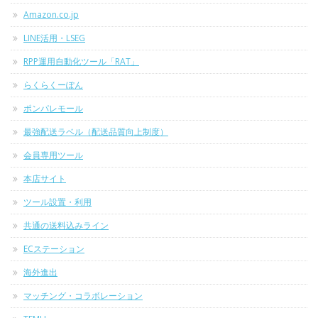
Amazon.co.jp
LINE活用・LSEG
RPP運用自動化ツール「RAT」
らくらくーぽん
ポンパレモール
最強配送ラベル（配送品質向上制度）
会員専用ツール
本店サイト
ツール設置・利用
共通の送料込みライン
ECステーション
海外進出
マッチング・コラボレーション