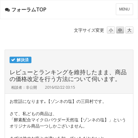
フォーラムTOP
メ
MENU
ニ
ュ
ー
文字サイズ
変更
小
中
大
解決済
レビューとランキングを維持したまま、商品
の価格改定を行う方法について伺います。
相談者：非公開
2016/02/22 03:15
お世話になります｡【ゾンネの塩】の三田村です。
さて、私どもの商品は、
「酵素配合マイクロパウダー天然塩【ゾンネの塩】」という
オリジナル商品一つしかございません。