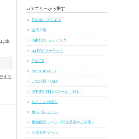
カテゴリーから探す
初心者・はじめて
楽天市場
Yahoo!ショッピング
れば幸
au PAY マーケット
Qoo10
Amazon.co.jp
告する
LINE活用・LSEG
RPP運用自動化ツール「RAT」
らくらくーぽん
ポンパレモール
最強配送ラベル（配送品質向上制度）
会員専用ツール