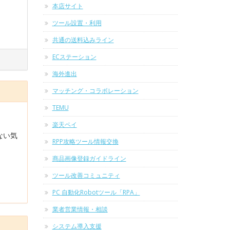
本店サイト
ツール設置・利用
共通の送料込みライン
ECステーション
海外進出
マッチング・コラボレーション
TEMU
楽天ペイ
ない気
RPP攻略ツール情報交換
商品画像登録ガイドライン
ツール改善コミュニティ
PC 自動化Robotツール「RPA」
業者営業情報・相談
システム導入支援