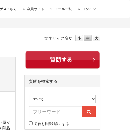
ゲスト
さん
会員サイト
ツール一覧
ログイン
文字サイズ
変更
小
中
大
質問を検索する
い気が
返信も検索対象にする
（商品