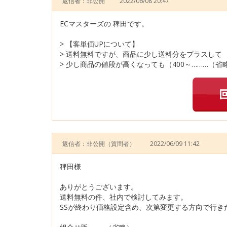
返信者：非公開
2022/06/08 20:47
ECマスターズの 稗田です。
> 【客単価UPについて】
> 送料無料ですが、商品に少し送料分をプラスして
> 少し商品の値段が高くなっても（400～………（省
返信者：非公開
（質問者）
2022/06/09 11:42
稗田様
ありがとうございます。
送料無料の件、社内で検討してみます。
SSが終わり価格設定含め、次第変更する方向で行き