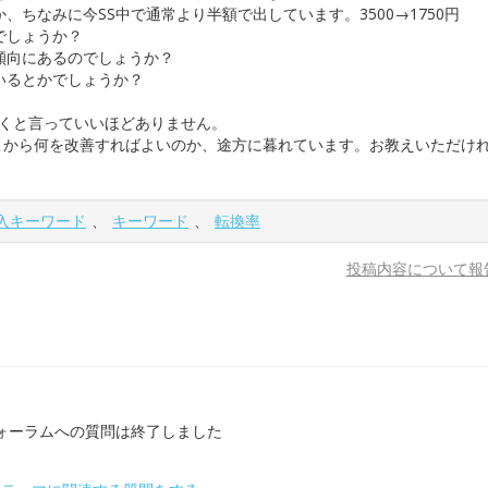
、ちなみに今SS中で通常より半額で出しています。3500→1750円
でしょうか？
傾向にあるのでしょうか？
いるとかでしょうか？
全くと言っていいほどありません。
こから何を改善すればよいのか、途方に暮れています。お教えいただけ
入キーワード
、
キーワード
、
転換率
投稿内容について報
ォーラムへの質問は終了しました