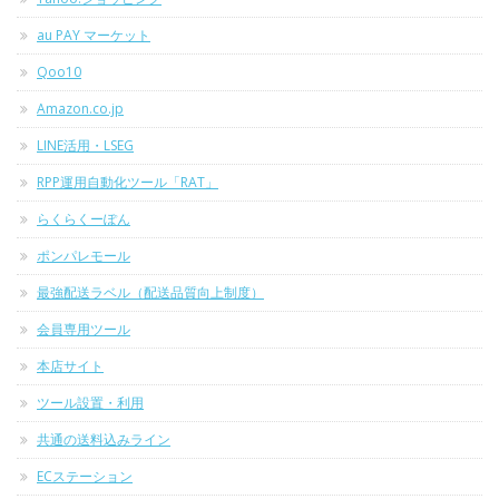
au PAY マーケット
Qoo10
Amazon.co.jp
LINE活用・LSEG
RPP運用自動化ツール「RAT」
らくらくーぽん
ポンパレモール
最強配送ラベル（配送品質向上制度）
会員専用ツール
本店サイト
ツール設置・利用
共通の送料込みライン
ECステーション