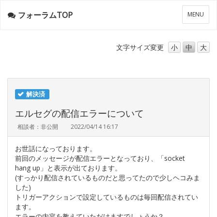
フォーラムTOP
メ
MENU
ニ
ュ
ー
文字サイズ
変更
小
中
大
解決済
エルセグの配信エラーについて
相談者：非公開
2022/04/14 16:17
お世話になっております。
前回のメッセージが配信エラーとなっており、「socket
hang up」と表示が出ております。
(すっかり配信されているものだと思ってたので少しヘコみま
した)
トリガーアクションで設定しているものは毎回配信されてい
ます。
エラーの内容を教えていただけますでしょうか？