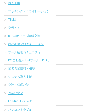
海外進出
マッチング・コラボレーション
TEMU
楽天ペイ
RPP攻略ツール情報交換
商品画像登録ガイドライン
ツール改善コミュニティ
PC 自動化Robotツール「RPA」
業者営業情報・相談
システム導入支援
会計・経理相談
作業効率化
EC MASTERS LABS
パソコントラブル