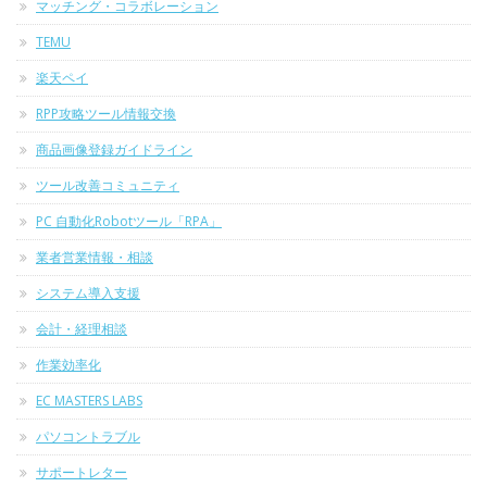
マッチング・コラボレーション
TEMU
楽天ペイ
RPP攻略ツール情報交換
商品画像登録ガイドライン
ツール改善コミュニティ
PC 自動化Robotツール「RPA」
業者営業情報・相談
システム導入支援
会計・経理相談
作業効率化
EC MASTERS LABS
パソコントラブル
サポートレター