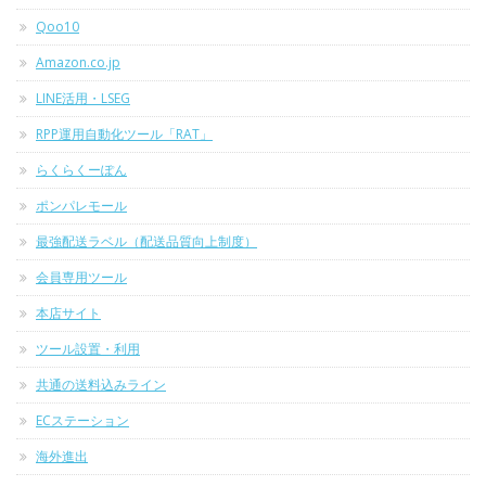
Qoo10
Amazon.co.jp
LINE活用・LSEG
RPP運用自動化ツール「RAT」
らくらくーぽん
ポンパレモール
最強配送ラベル（配送品質向上制度）
会員専用ツール
本店サイト
ツール設置・利用
共通の送料込みライン
ECステーション
海外進出