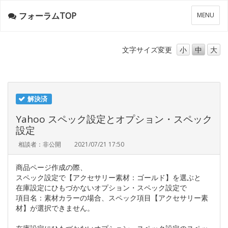
フォーラムTOP
メ
MENU
ニ
ュ
ー
文字サイズ
変更
小
中
大
解決済
Yahoo スペック設定とオプション・スペック
設定
相談者：非公開
2021/07/21 17:50
商品ページ作成の際、
スペック設定で【アクセサリー素材：ゴールド】を選ぶと
在庫設定にひもづかないオプション・スペック設定で
項目名：素材カラーの場合、スペック項目【アクセサリー素
材】が選択できません。