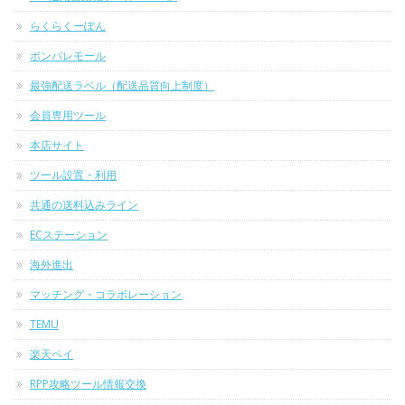
らくらくーぽん
ポンパレモール
最強配送ラベル（配送品質向上制度）
会員専用ツール
本店サイト
ツール設置・利用
共通の送料込みライン
ECステーション
海外進出
マッチング・コラボレーション
TEMU
楽天ペイ
RPP攻略ツール情報交換