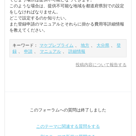
このような場合は、提供不可能な地域を都道府県別での設定
をしなければなりません。
どこで設定するのか知りたい。
また登録申請のマニュアルとそれらに掛かる費用等詳細情報
を教えてください。
キーワード：
マケプレプライム
、
地方
、
大分県
、
登
録
、
申請
、
マニュアル
、
詳細情報
投稿内容について報告する
このフォーラムへの質問は終了しました
このテーマに関連する質問をする