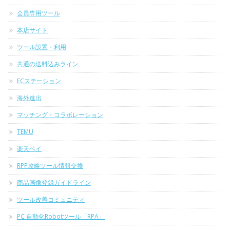
会員専用ツール
本店サイト
ツール設置・利用
共通の送料込みライン
ECステーション
海外進出
マッチング・コラボレーション
TEMU
楽天ペイ
RPP攻略ツール情報交換
商品画像登録ガイドライン
ツール改善コミュニティ
PC 自動化Robotツール「RPA」