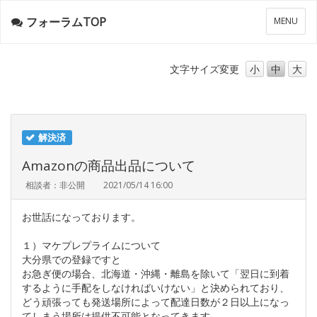
フォーラムTOP
メ
MENU
ニ
ュ
ー
文字サイズ
変更
小
中
大
解決済
Amazonの商品出品について
相談者：非公開
2021/05/14 16:00
お世話になっております。
１）マケプレプライムについて
大分県での登録ですと
お急ぎ便の場合、北海道・沖縄・離島を除いて「翌日に到着
するように手配をしなければいけない」と決められており、
どう頑張っても発送場所によって配達日数が２日以上になっ
てしまう場所は提供不可能となってきます。