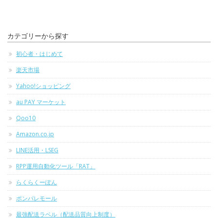
カテゴリーから探す
初心者・はじめて
楽天市場
Yahoo!ショッピング
au PAY マーケット
Qoo10
Amazon.co.jp
LINE活用・LSEG
RPP運用自動化ツール「RAT」
らくらくーぽん
ポンパレモール
最強配送ラベル（配送品質向上制度）