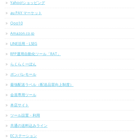
Yahoo!ショッピング
au PAY マーケット
Qoo10
Amazon.co.jp
LINE活用・LSEG
RPP運用自動化ツール「RAT」
らくらくーぽん
ポンパレモール
最強配送ラベル（配送品質向上制度）
会員専用ツール
本店サイト
ツール設置・利用
共通の送料込みライン
ECステーション