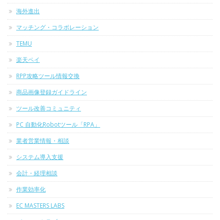
海外進出
マッチング・コラボレーション
TEMU
楽天ペイ
RPP攻略ツール情報交換
商品画像登録ガイドライン
ツール改善コミュニティ
PC 自動化Robotツール「RPA」
業者営業情報・相談
システム導入支援
会計・経理相談
作業効率化
EC MASTERS LABS