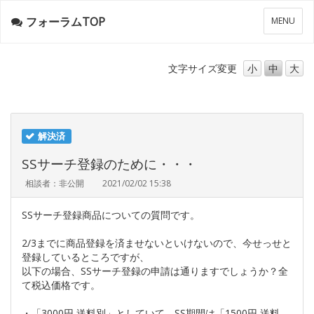
フォーラムTOP
メ
MENU
ニ
ュ
ー
文字サイズ
変更
小
中
大
解決済
SSサーチ登録のために・・・
相談者：非公開
2021/02/02 15:38
SSサーチ登録商品についての質問です。
2/3までに商品登録を済ませないといけないので、今せっせと
登録しているところですが、
以下の場合、SSサーチ登録の申請は通りますでしょうか？全
て税込価格です。
・「3000円 送料別」としていて、SS期間は「1500円 送料