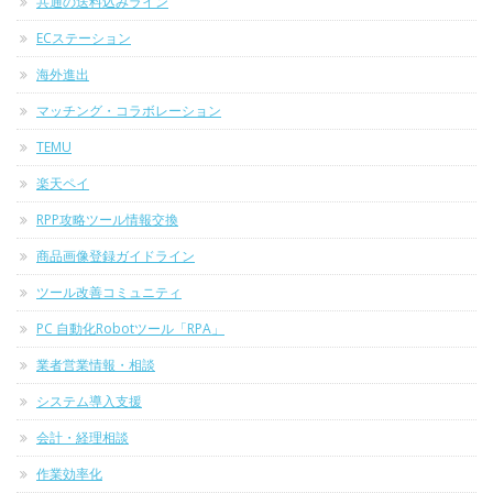
共通の送料込みライン
ECステーション
海外進出
マッチング・コラボレーション
TEMU
楽天ペイ
RPP攻略ツール情報交換
商品画像登録ガイドライン
ツール改善コミュニティ
PC 自動化Robotツール「RPA」
業者営業情報・相談
システム導入支援
会計・経理相談
作業効率化