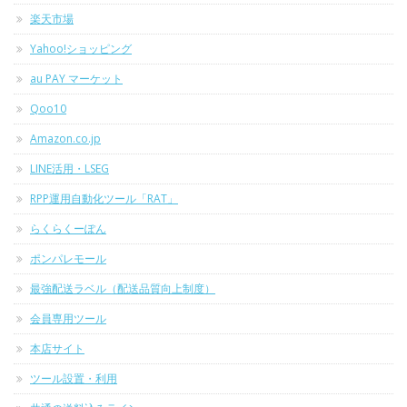
楽天市場
Yahoo!ショッピング
au PAY マーケット
Qoo10
Amazon.co.jp
LINE活用・LSEG
RPP運用自動化ツール「RAT」
らくらくーぽん
ポンパレモール
最強配送ラベル（配送品質向上制度）
会員専用ツール
本店サイト
ツール設置・利用