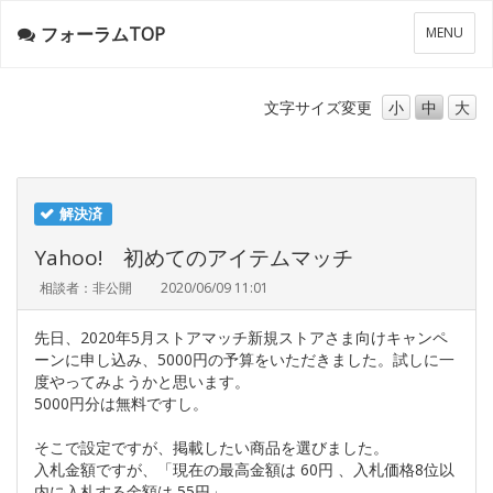
フォーラムTOP
メ
MENU
ニ
ュ
ー
文字サイズ
変更
小
中
大
解決済
Yahoo! 初めてのアイテムマッチ
相談者：非公開
2020/06/09 11:01
先日、2020年5月ストアマッチ新規ストアさま向けキャンペ
ーンに申し込み、5000円の予算をいただきました。試しに一
度やってみようかと思います。
5000円分は無料ですし。
そこで設定ですが、掲載したい商品を選びました。
入札金額ですが、「現在の最高金額は 60円 、入札価格8位以
内に入札する金額は 55円」