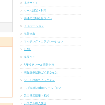
本店サイト
ツール設置・利用
共通の送料込みライン
ECステーション
海外進出
マッチング・コラボレーション
TEMU
楽天ペイ
RPP攻略ツール情報交換
商品画像登録ガイドライン
ツール改善コミュニティ
PC 自動化Robotツール「RPA」
業者営業情報・相談
システム導入支援