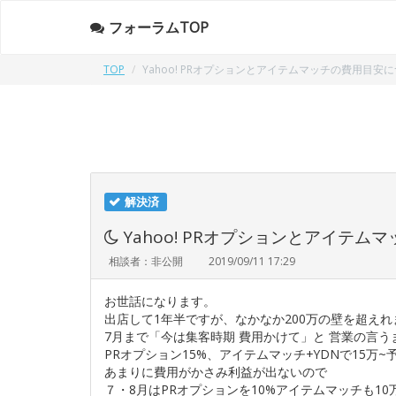
フォーラムTOP
TOP
Yahoo! PRオプションとアイテムマッチの費用目安
解決済
Yahoo! PRオプションとアイテ
相談者：非公開
2019/09/11 17:29
お世話になります。
出店して1年半ですが、なかなか200万の壁を超えれ
7月まで「今は集客時期 費用かけて」と 営業の言う
PRオプション15%、アイテムマッチ+YDNで15万
あまりに費用がかさみ利益が出ないので
７・8月はPRオプションを10%アイテムマッチも1