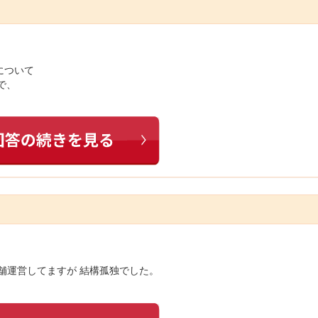
について
で、
舗運営してますが 結構孤独でした。