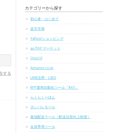
カテゴリーから探す
初心者・はじめて
楽天市場
Yahoo!ショッピング
au PAY マーケット
Qoo10
Amazon.co.jp
告する
LINE活用・LSEG
RPP運用自動化ツール「RAT」
らくらくーぽん
ポンパレモール
最強配送ラベル（配送品質向上制度）
会員専用ツール