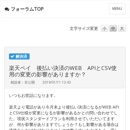
フォーラムTOP
メ
MENU
ニ
ュ
ー
文字サイズ
変更
小
中
大
解決済
楽天ペイ 後払い決済のWEB APIとCSV使
用の変更の影響がありますか？
相談者：非公開
2019/01/11 12:43
いつもお世話になります。
楽天より電話があり今月末より後払い決済になるがWEB API
とCSV仕様が変更になるが影響があるかとの問い合わせでし
た。現状スタンダードプランを利用させていただいてます
が、何か影響がありますでしょうか？もし影響がある場合は