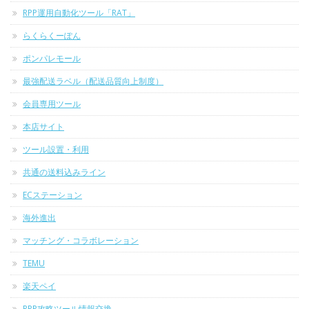
RPP運用自動化ツール「RAT」
らくらくーぽん
ポンパレモール
最強配送ラベル（配送品質向上制度）
会員専用ツール
本店サイト
ツール設置・利用
共通の送料込みライン
ECステーション
海外進出
マッチング・コラボレーション
TEMU
楽天ペイ
RPP攻略ツール情報交換