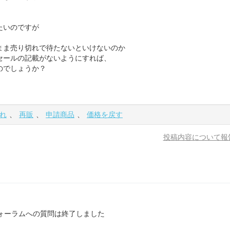
たいのですが
まま売り切れで待たないといけないのか
セールの記載がないようにすれば、
のでしょうか？
れ
、
再販
、
申請商品
、
価格を戻す
投稿内容について報
ォーラムへの質問は終了しました