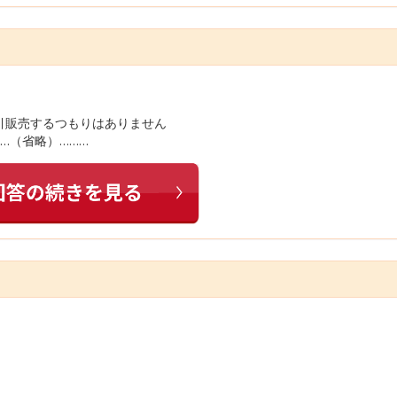
引販売するつもりはありません
…（省略）………