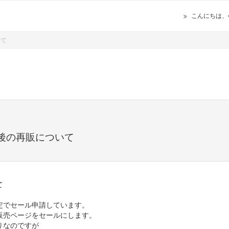
こんにちは、
いて
後の再販について
て
定でセール申請しています。
販売ページをセールにします。
りなのですが