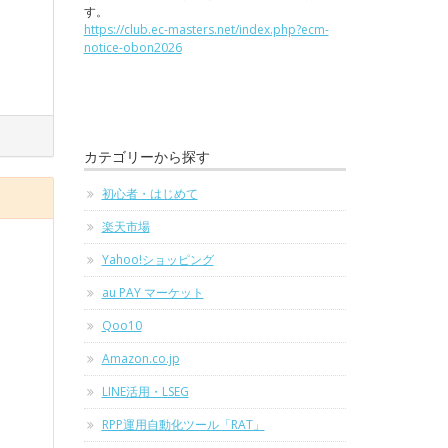
す。
https://club.ec-masters.net/index.php?ecm-
notice-obon2026
カテゴリーから探す
初心者・はじめて
楽天市場
Yahoo!ショッピング
au PAY マーケット
Qoo10
Amazon.co.jp
LINE活用・LSEG
RPP運用自動化ツール「RAT」