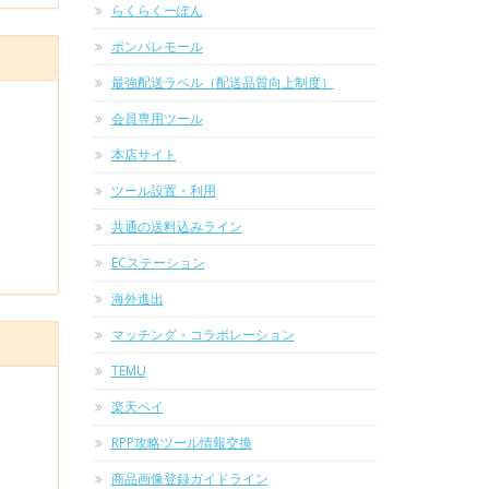
らくらくーぽん
ポンパレモール
最強配送ラベル（配送品質向上制度）
会員専用ツール
本店サイト
ツール設置・利用
共通の送料込みライン
ECステーション
海外進出
マッチング・コラボレーション
TEMU
楽天ペイ
RPP攻略ツール情報交換
商品画像登録ガイドライン