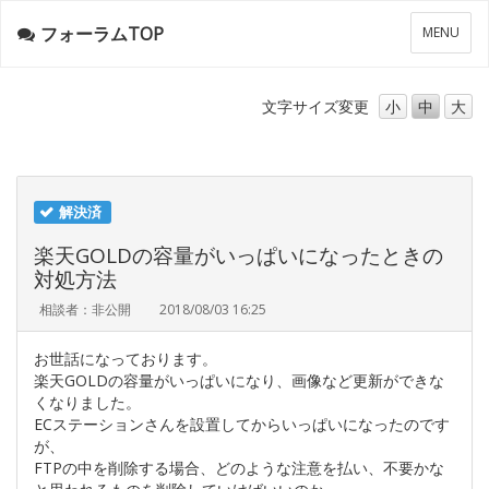
フォーラムTOP
メ
MENU
ニ
ュ
ー
文字サイズ
変更
小
中
大
解決済
楽天GOLDの容量がいっぱいになったときの
対処方法
相談者：非公開
2018/08/03 16:25
お世話になっております。
楽天GOLDの容量がいっぱいになり、画像など更新ができな
くなりました。
ECステーションさんを設置してからいっぱいになったのです
が、
FTPの中を削除する場合、どのような注意を払い、不要かな