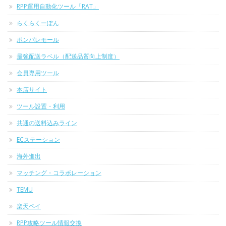
RPP運用自動化ツール「RAT」
らくらくーぽん
ポンパレモール
最強配送ラベル（配送品質向上制度）
会員専用ツール
本店サイト
ツール設置・利用
共通の送料込みライン
ECステーション
海外進出
マッチング・コラボレーション
TEMU
楽天ペイ
RPP攻略ツール情報交換