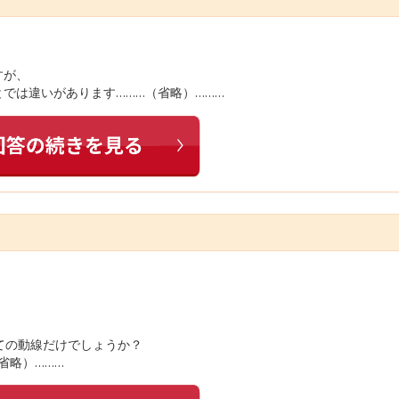
すが、
とでは違いがあります………（省略）………
ての動線だけでしょうか？
省略）………