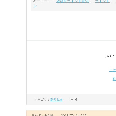
キーワード：
店舗別ポイント変倍
、
ポイント
、
ン
このフ
こ
カテゴリ：
楽天市場
6
返信者：非公開
2018/07/11 19:15