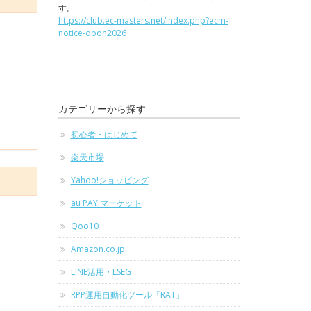
す。
https://club.ec-masters.net/index.php?ecm-
notice-obon2026
カテゴリーから探す
初心者・はじめて
楽天市場
Yahoo!ショッピング
au PAY マーケット
Qoo10
Amazon.co.jp
LINE活用・LSEG
RPP運用自動化ツール「RAT」