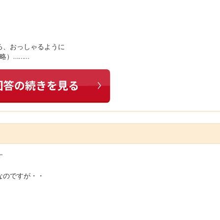
ろ、おっしゃるように
略）………
す
なのですが・・