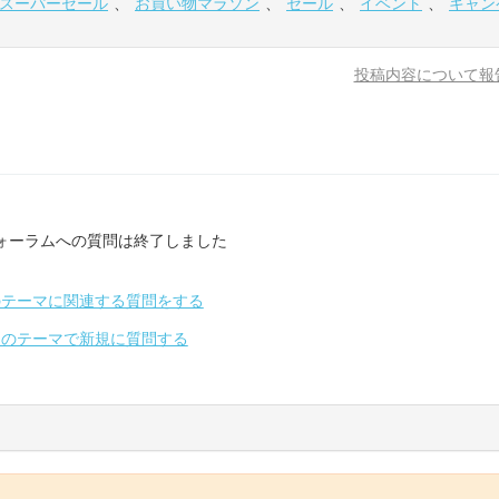
スーパーセール
、
お買い物マラソン
、
セール
、
イベント
、
キャン
投稿内容について報
ォーラムへの質問は終了しました
のテーマに関連する質問をする
別のテーマで新規に質問する