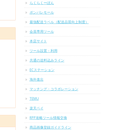
らくらくーぽん
ポンパレモール
最強配送ラベル（配送品質向上制度）
会員専用ツール
本店サイト
ツール設置・利用
共通の送料込みライン
ECステーション
海外進出
マッチング・コラボレーション
TEMU
楽天ペイ
RPP攻略ツール情報交換
商品画像登録ガイドライン