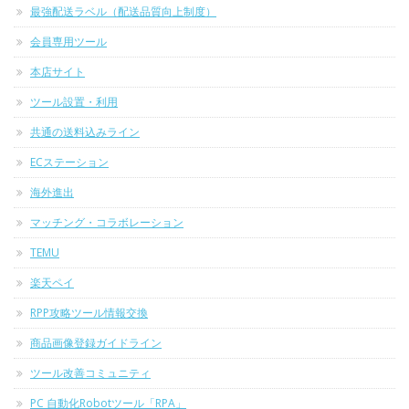
最強配送ラベル（配送品質向上制度）
会員専用ツール
本店サイト
ツール設置・利用
共通の送料込みライン
ECステーション
海外進出
マッチング・コラボレーション
TEMU
楽天ペイ
RPP攻略ツール情報交換
商品画像登録ガイドライン
ツール改善コミュニティ
PC 自動化Robotツール「RPA」