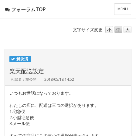
フォーラムTOP
メ
MENU
ニ
ュ
ー
文字サイズ
変更
小
中
大
解決済
楽天配送設定
相談者：非公開
2018/05/18 14:52
いつもお世話になっております。
わたしの店に、配送は三つの選択があります。
1.宅急便
2.小型宅急便
3.メール便
すべての商品にこの三つの選択が表示されます。