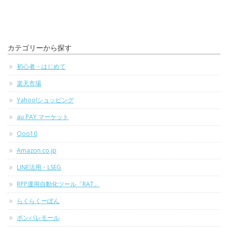
カテゴリーから探す
初心者・はじめて
楽天市場
Yahoo!ショッピング
au PAY マーケット
Qoo10
Amazon.co.jp
LINE活用・LSEG
RPP運用自動化ツール「RAT」
らくらくーぽん
ポンパレモール