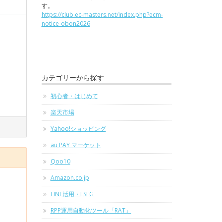
す。
https://club.ec-masters.net/index.php?ecm-
notice-obon2026
カテゴリーから探す
初心者・はじめて
楽天市場
Yahoo!ショッピング
au PAY マーケット
Qoo10
Amazon.co.jp
LINE活用・LSEG
RPP運用自動化ツール「RAT」