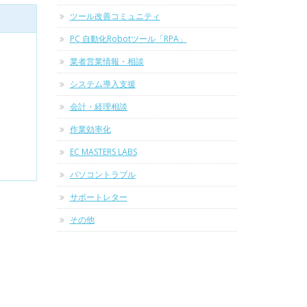
ツール改善コミュニティ
PC 自動化Robotツール「RPA」
業者営業情報・相談
システム導入支援
会計・経理相談
作業効率化
EC MASTERS LABS
パソコントラブル
サポートレター
その他