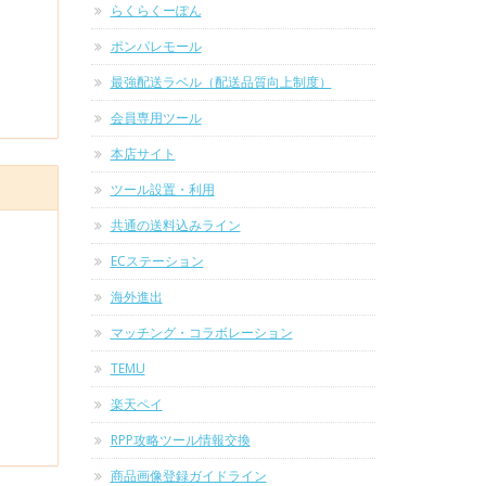
らくらくーぽん
ポンパレモール
最強配送ラベル（配送品質向上制度）
会員専用ツール
本店サイト
ツール設置・利用
共通の送料込みライン
ECステーション
海外進出
マッチング・コラボレーション
TEMU
楽天ペイ
RPP攻略ツール情報交換
商品画像登録ガイドライン