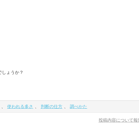
でしょうか？
、
使われる多さ
、
判断の仕方
、
調べかた
投稿内容について報