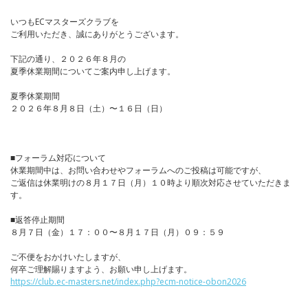
いつもECマスターズクラブを
ご利用いただき、誠にありがとうございます。
下記の通り、２０２６年８月の
夏季休業期間についてご案内申し上げます。
夏季休業期間
２０２６年８月８日（土）〜１６日（日）
■フォーラム対応について
休業期間中は、お問い合わせやフォーラムへのご投稿は可能ですが、
ご返信は休業明けの８月１７日（月）１０時より順次対応させていただきま
す。
■返答停止期間
８月７日（金）１７：００〜８月１７日（月）０９：５９
ご不便をおかけいたしますが、
何卒ご理解賜りますよう、お願い申し上げます。
https://club.ec-masters.net/index.php?ecm-notice-obon2026