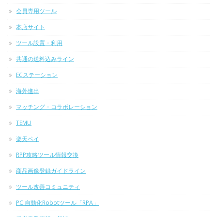
会員専用ツール
本店サイト
ツール設置・利用
共通の送料込みライン
ECステーション
海外進出
マッチング・コラボレーション
TEMU
楽天ペイ
RPP攻略ツール情報交換
商品画像登録ガイドライン
ツール改善コミュニティ
PC 自動化Robotツール「RPA」