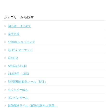
カテゴリーから探す
初心者・はじめて
楽天市場
Yahoo!ショッピング
au PAY マーケット
Qoo10
Amazon.co.jp
LINE活用・LSEG
RPP運用自動化ツール「RAT」
らくらくーぽん
ポンパレモール
最強配送ラベル（配送品質向上制度）