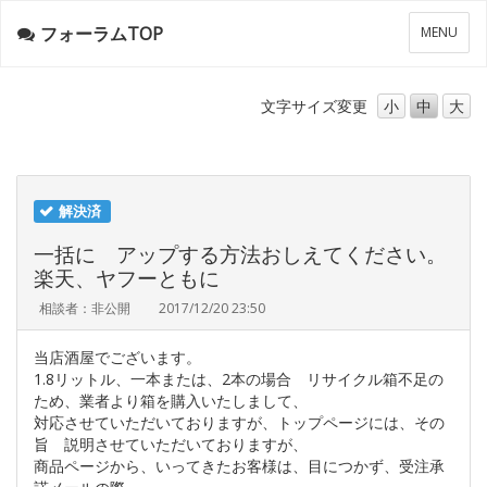
フォーラムTOP
メ
MENU
ニ
ュ
ー
文字サイズ
変更
小
中
大
解決済
一括に アップする方法おしえてください。
楽天、ヤフーともに
相談者：非公開
2017/12/20 23:50
当店酒屋でございます。
1.8リットル、一本または、2本の場合 リサイクル箱不足の
ため、業者より箱を購入いたしまして、
対応させていただいておりますが、トップページには、その
旨 説明させていただいておりますが、
商品ページから、いってきたお客様は、目につかず、受注承