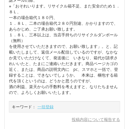
諾メールの際、
※「おそれいります。リサイクル箱不足、また安全のため１．
８Ｌ、
一本の場合箱代１８０円、
１．８Ｌ、二本の場合箱代２８０円別途、かかりますので、
あらかじめ、ご了承お願い致します。
１．８Ｌ、三本以上は、当店手持ちのリサイクルダンボール
（無料）
を使用させていただきますので、お願い致します」。と、記
載いたしまして、返信メール配信しているのですが、なかな
か見ていただけなくて、発送後に いきなり、箱代が請求さ
れいいたと、たまにご連絡いただきます。商品ページカゴの
近く、または、商品の説明文内に pc、スマホと一括で、登
録することは、できないでしょうか。 本来は、梱包する箱
代を頂くというのは、どうかと思うのですが、
酒の利益、楽天からの手数料を考えますと、なりたちません
ので、よろしくお願いいたします。
キーワード：
一括登録
投稿内容について報告する