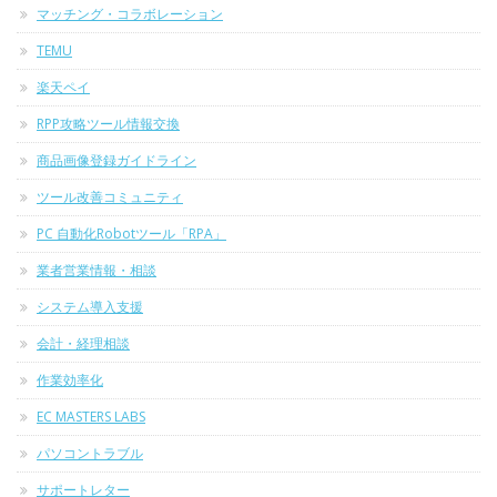
マッチング・コラボレーション
TEMU
楽天ペイ
RPP攻略ツール情報交換
商品画像登録ガイドライン
ツール改善コミュニティ
PC 自動化Robotツール「RPA」
業者営業情報・相談
システム導入支援
会計・経理相談
作業効率化
EC MASTERS LABS
パソコントラブル
サポートレター