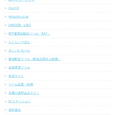
Qoo10
Amazon.co.jp
LINE活用・LSEG
RPP運用自動化ツール「RAT」
らくらくーぽん
ポンパレモール
最強配送ラベル（配送品質向上制度）
会員専用ツール
本店サイト
ツール設置・利用
共通の送料込みライン
ECステーション
海外進出