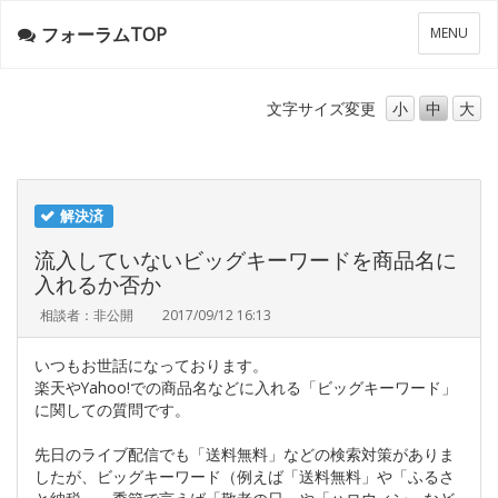
フォーラムTOP
メ
MENU
ニ
ュ
ー
文字サイズ
変更
小
中
大
解決済
流入していないビッグキーワードを商品名に
入れるか否か
相談者：非公開
2017/09/12 16:13
いつもお世話になっております。
楽天やYahoo!での商品名などに入れる「ビッグキーワード」
に関しての質問です。
先日のライブ配信でも「送料無料」などの検索対策がありま
したが、ビッグキーワード（例えば「送料無料」や「ふるさ