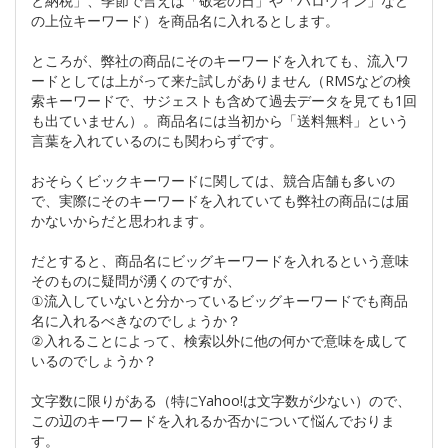
と納税」、季節で言えば「敬老の日」や「ハロウィン」など
の上位キーワード）を商品名に入れるとします。
ところが、弊社の商品にそのキーワードを入れても、流入ワ
ードとしては上がって来た試しがありません（RMSなどの検
索キーワードで、サジェストも含めて過去データを見ても1回
も出ていません）。商品名には当初から「送料無料」という
言葉を入れているのにも関わらずです。
おそらくビックキーワードに関しては、競合店舗も多いの
で、実際にそのキーワードを入れていても弊社の商品には届
かないからだと思われます。
だとすると、商品名にビッグキーワードを入れるという意味
そのものに疑問が湧くのですが、
①流入していないと分かっているビッグキーワードでも商品
名に入れるべきなのでしょうか？
②入れることによって、検索以外に他の何かで意味を成して
いるのでしょうか？
文字数に限りがある（特にYahoo!は文字数が少ない）ので、
この辺のキーワードを入れるか否かについて悩んでおりま
す。