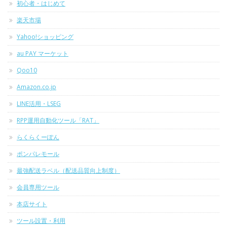
初心者・はじめて
楽天市場
Yahoo!ショッピング
au PAY マーケット
Qoo10
Amazon.co.jp
LINE活用・LSEG
RPP運用自動化ツール「RAT」
らくらくーぽん
ポンパレモール
最強配送ラベル（配送品質向上制度）
会員専用ツール
本店サイト
ツール設置・利用