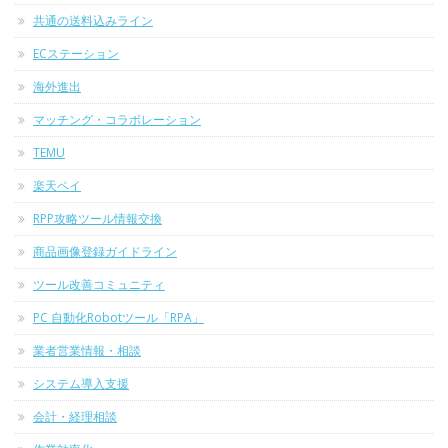
共通の送料込みライン
ECステーション
海外進出
マッチング・コラボレーション
TEMU
楽天ペイ
RPP攻略ツール情報交換
商品画像登録ガイドライン
ツール改善コミュニティ
PC 自動化Robotツール「RPA」
業者営業情報・相談
システム導入支援
会計・経理相談