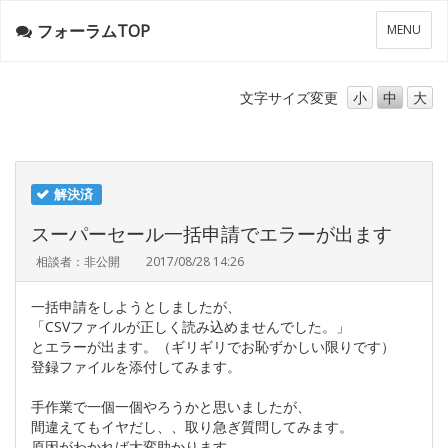
フォーラムTOP
メ
MENU
ニ
ュ
ー
文字サイズ
変更
小
中
大
解決済
スーパーセール一括申請でエラーが出ます
相談者：非公開
2017/08/28 14:26
一括申請をしようとしましたが、
「CSVファイルが正しく読み込めませんでした。」
とエラーが出ます。（ギリギリでお恥ずかしい限りです）
登録ファイルを添付してみます。
手作業で一個一個やろうかと思いましたが、
間違えてもイヤだし、、取り急ぎ質問してみます。
原因がわかれば大変助かります。