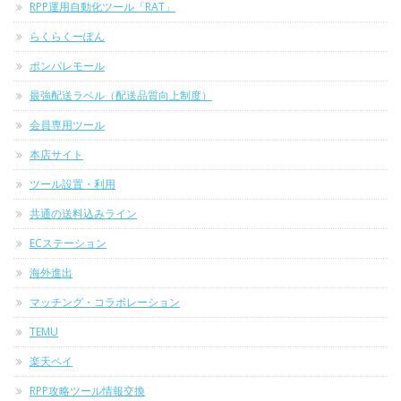
RPP運用自動化ツール「RAT」
らくらくーぽん
ポンパレモール
最強配送ラベル（配送品質向上制度）
会員専用ツール
本店サイト
ツール設置・利用
共通の送料込みライン
ECステーション
海外進出
マッチング・コラボレーション
TEMU
楽天ペイ
RPP攻略ツール情報交換