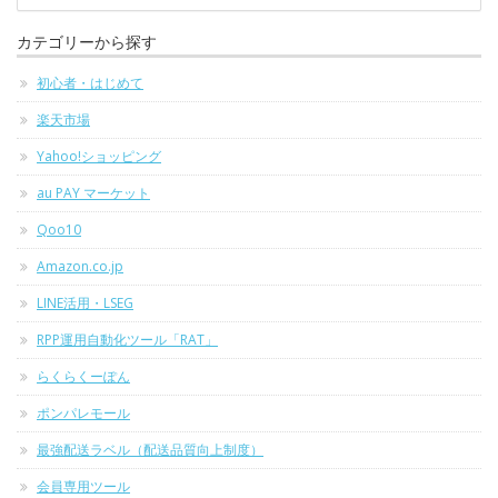
カテゴリーから探す
初心者・はじめて
楽天市場
Yahoo!ショッピング
au PAY マーケット
Qoo10
Amazon.co.jp
LINE活用・LSEG
RPP運用自動化ツール「RAT」
らくらくーぽん
ポンパレモール
最強配送ラベル（配送品質向上制度）
会員専用ツール