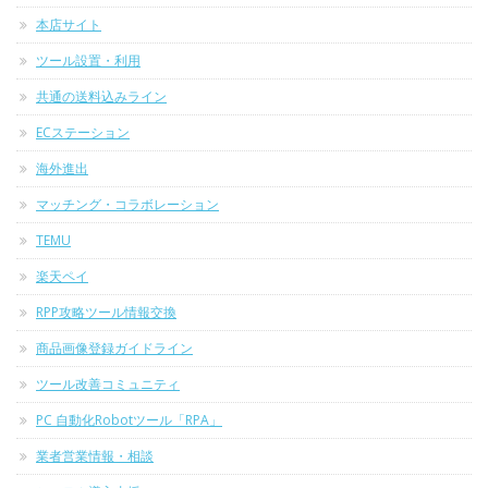
本店サイト
ツール設置・利用
共通の送料込みライン
ECステーション
海外進出
マッチング・コラボレーション
TEMU
楽天ペイ
RPP攻略ツール情報交換
商品画像登録ガイドライン
ツール改善コミュニティ
PC 自動化Robotツール「RPA」
業者営業情報・相談