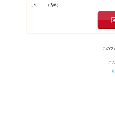
この………（省略）………
このフ
こ