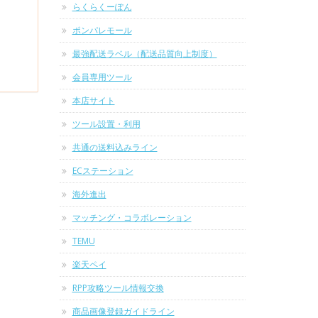
らくらくーぽん
ポンパレモール
最強配送ラベル（配送品質向上制度）
会員専用ツール
本店サイト
ツール設置・利用
共通の送料込みライン
ECステーション
海外進出
マッチング・コラボレーション
TEMU
楽天ペイ
RPP攻略ツール情報交換
商品画像登録ガイドライン