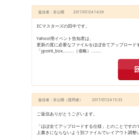
返信者：非公開
2017/07/24 14:39
ECマスターズの田中です。
Yahoo!用イベント告知君は、
更新の度に必要なファイルをほぼ全てアップロード
「ypoint_box.………（省略）………
返信者：非公開
（質問者）
2017/07/24 15:33
ご返信ありがとうございます。
「ほぼ全てアップロードする仕様」とのことですの
上書きにならないよう別ファイルでレイアウト調整