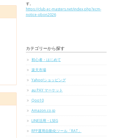
す。
https://club.ec-masters.net/index.php?ecm-
notice-obon2026
カテゴリーから探す
初心者・はじめて
楽天市場
Yahoo!ショッピング
au PAY マーケット
Qoo10
Amazon.co.jp
LINE活用・LSEG
RPP運用自動化ツール「RAT」