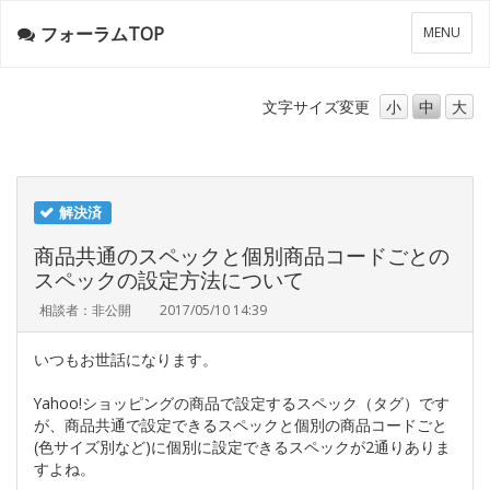
フォーラムTOP
メ
MENU
ニ
ュ
ー
文字サイズ
変更
小
中
大
解決済
商品共通のスペックと個別商品コードごとの
スペックの設定方法について
相談者：非公開
2017/05/10 14:39
いつもお世話になります。
Yahoo!ショッピングの商品で設定するスペック（タグ）です
が、商品共通で設定できるスペックと個別の商品コードごと
(色サイズ別など)に個別に設定できるスペックが2通りありま
すよね。