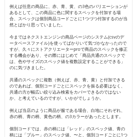
例えば任意の商品に、赤、青、黄、の3色のバリエーションが
あるとして、この商品に色に関するスペックを付加する場
合、スペックは個別商品コードごとに1つづつ付加するのが当
然とばかり思っていました。
今まではネクストエンジンの商品ページのシステム(csvのデ
ータベースファイル)を使ってばかりいて気づかなかったので
すが、久々にストアクリエーターproで商品のスペックを修正
する機会があり、その際にはじめて「商品共通のスペックで
は、色やサイズのスペック値を複数設定することができる」
のに気づきました。
共通のスペックに複数（例えば、赤、青、黄）と付加できる
のであれば、個別コードごとにスペックを振る必要はなく、
共通の方が幅広い絞り込み検索をカバーできるのではない
か、と考えているのですが、いかがでしょうか。
例えば当店のように商品が服である場合、白地にそれぞれ、
赤の柄、青の柄、黄色の柄、の3カラーがあったとします。
個別コードでは、赤の柄には「レッド」のスペック値、青の
柄には「ブルー」のスペック値、〜と、個別コードごとに1つ