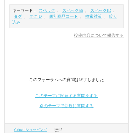
キーワード：
スペック
、
スペック値
、
スペックID
、
タグ
、
タグID
、
個別商品コード
、
検索対策
、
絞り
込み
投稿内容について報告する
このフォーラムへの質問は終了しました
このテーマに関連する質問をする
別のテーマで新規に質問する
Yahoo!ショッピング
5