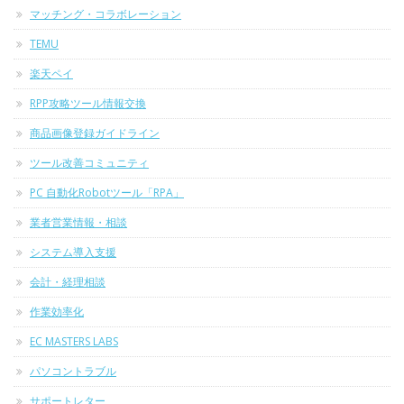
マッチング・コラボレーション
TEMU
楽天ペイ
RPP攻略ツール情報交換
商品画像登録ガイドライン
ツール改善コミュニティ
PC 自動化Robotツール「RPA」
業者営業情報・相談
システム導入支援
会計・経理相談
作業効率化
EC MASTERS LABS
パソコントラブル
サポートレター