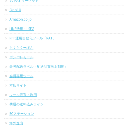
au PAY マーケット
Qoo10
Amazon.co.jp
LINE活用・LSEG
RPP運用自動化ツール「RAT」
らくらくーぽん
ポンパレモール
最強配送ラベル（配送品質向上制度）
会員専用ツール
本店サイト
ツール設置・利用
共通の送料込みライン
ECステーション
海外進出