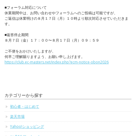
■フォーラム対応について
休業期間中は、お問い合わせやフォーラムへのご投稿は可能ですが、
ご返信は休業明けの８月１７日（月）１０時より順次対応させていただきま
す。
■返答停止期間
８月７日（金）１７：００〜８月１７日（月）０９：５９
ご不便をおかけいたしますが、
何卒ご理解賜りますよう、お願い申し上げます。
https://club.ec-masters.net/index.php?ecm-notice-obon2026
カテゴリーから探す
初心者・はじめて
楽天市場
Yahoo!ショッピング