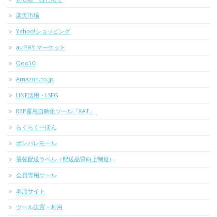
楽天市場
Yahoo!ショッピング
au PAY マーケット
Qoo10
Amazon.co.jp
LINE活用・LSEG
RPP運用自動化ツール「RAT」
らくらくーぽん
ポンパレモール
最強配送ラベル（配送品質向上制度）
会員専用ツール
本店サイト
ツール設置・利用