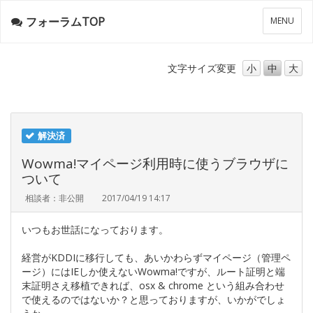
フォーラムTOP
メ
MENU
ニ
ュ
ー
文字サイズ
変更
小
中
大
解決済
Wowma!マイページ利用時に使うブラウザに
ついて
相談者：非公開
2017/04/19 14:17
いつもお世話になっております。
経営がKDDIに移行しても、あいかわらずマイページ（管理ペ
ージ）にはIEしか使えないWowma!ですが、ルート証明と端
末証明さえ移植できれば、osx & chrome という組み合わせ
で使えるのではないか？と思っておりますが、いかがでしょ