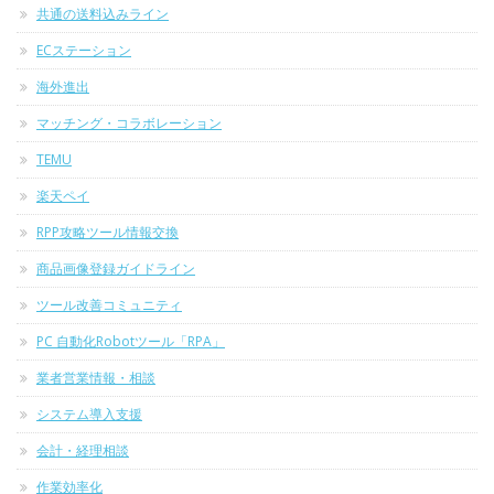
共通の送料込みライン
ECステーション
海外進出
マッチング・コラボレーション
TEMU
楽天ペイ
RPP攻略ツール情報交換
商品画像登録ガイドライン
ツール改善コミュニティ
PC 自動化Robotツール「RPA」
業者営業情報・相談
システム導入支援
会計・経理相談
作業効率化