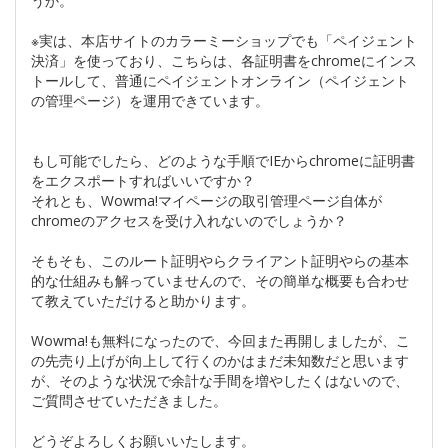
うか。
※実は、本店サイトのカラーミーショップでも「ペイジェント
決済」を使っており、こちらは、各証明書をchromeにインス
トールして、普通にペイジェントオンライン（ペイジェント
の管理ページ）を運用できています。
もし可能でしたら、どのような手順でIEからchromeに証明書
をエクスポートすればいいですか？
それとも、Wowma!マイページの取引管理ページ自体が
chromeのアクセスを受け入れないのでしょうか？
そもそも、このルート証明やらクライアント証明やらの基本
的な仕組みも解っていませんので、その簡単な概要も合わせ
て教えていただけると助かります。
Wowma!も無料になったので、今回また再開しましたが、こ
の先売り上げが向上して行くのかはまだ未知数だと思います
が、そのような状況で余計な手間を増やしたくはないので、
ご質問させていただきました。
どうぞよろしくお願いいたします。