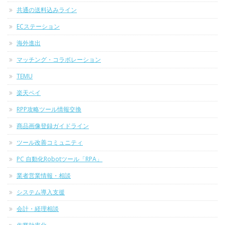
共通の送料込みライン
ECステーション
海外進出
マッチング・コラボレーション
TEMU
楽天ペイ
RPP攻略ツール情報交換
商品画像登録ガイドライン
ツール改善コミュニティ
PC 自動化Robotツール「RPA」
業者営業情報・相談
システム導入支援
会計・経理相談