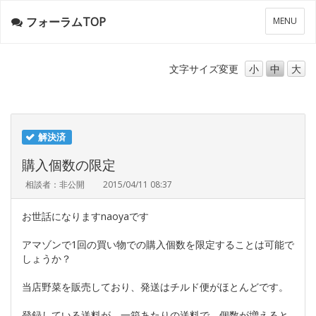
フォーラムTOP
メ
MENU
ニ
ュ
ー
文字サイズ
変更
小
中
大
解決済
購入個数の限定
相談者：非公開
2015/04/11 08:37
お世話になりますnaoyaです
アマゾンで1回の買い物での購入個数を限定することは可能で
しょうか？
当店野菜を販売しており、発送はチルド便がほとんどです。
登録している送料が、一箱あたりの送料で、個数が増えると