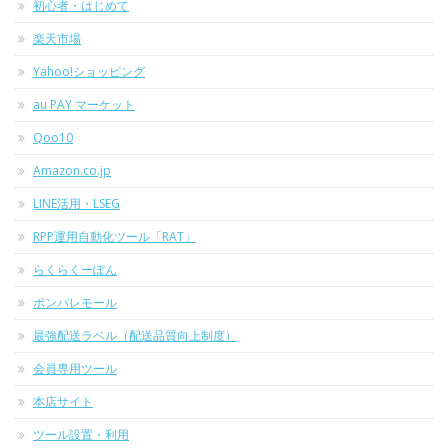
初心者・はじめて
楽天市場
Yahoo!ショッピング
au PAY マーケット
Qoo10
Amazon.co.jp
LINE活用・LSEG
RPP運用自動化ツール「RAT」
らくらくーぽん
ポンパレモール
最強配送ラベル（配送品質向上制度）
会員専用ツール
本店サイト
ツール設置・利用