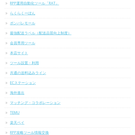
RPP運用自動化ツール「RAT」
らくらくーぽん
ポンパレモール
最強配送ラベル（配送品質向上制度）
会員専用ツール
本店サイト
ツール設置・利用
共通の送料込みライン
ECステーション
海外進出
マッチング・コラボレーション
TEMU
楽天ペイ
RPP攻略ツール情報交換