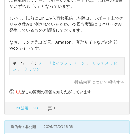
現在配信しているメッセージのレポートでは、これらの数値
がいずれも「0」となっています。
しかし、以前にLINEから直接配信した際は、レポート上でク
リック数が計測されていたため、今回も実際にはクリックが
発生しているものと認識しております。
なお、リンク先は楽天、Amazon、直営サイトなどの外部
Webサイトです。
キーワード：
カードタイプメッセージ
、
リッチメッセー
ジ
、
クリック
投稿内容について報告する
1
人
がこの質問の回答を知りたがっています
LINE活用・LSEG
1
返信者：非公開
2026/07/09 18:38