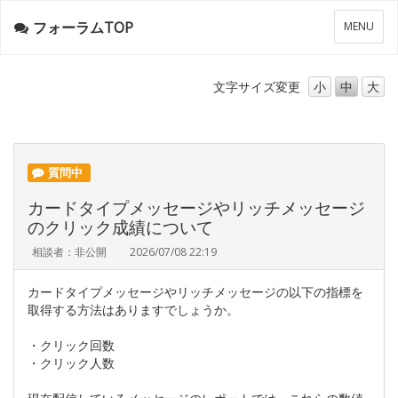
フォーラムTOP
メ
MENU
ニ
ュ
ー
文字サイズ
変更
小
中
大
質問中
カードタイプメッセージやリッチメッセージ
のクリック成績について
相談者：非公開
2026/07/08 22:19
カードタイプメッセージやリッチメッセージの以下の指標を
取得する方法はありますでしょうか。
・クリック回数
・クリック人数