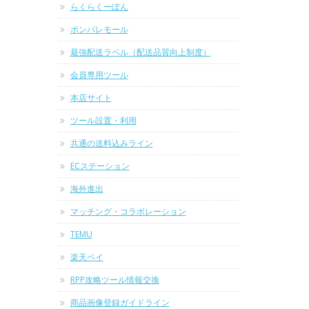
らくらくーぽん
ポンパレモール
最強配送ラベル（配送品質向上制度）
会員専用ツール
本店サイト
ツール設置・利用
共通の送料込みライン
ECステーション
海外進出
マッチング・コラボレーション
TEMU
楽天ペイ
RPP攻略ツール情報交換
商品画像登録ガイドライン