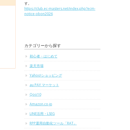
す。
https://club.ec-masters.net/index.php?ecm-
notice-obon2026
カテゴリーから探す
初心者・はじめて
楽天市場
Yahoo!ショッピング
au PAY マーケット
Qoo10
Amazon.co.jp
LINE活用・LSEG
RPP運用自動化ツール「RAT」