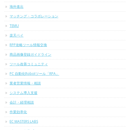
海外進出
マッチング・コラボレーション
TEMU
楽天ペイ
RPP攻略ツール情報交換
商品画像登録ガイドライン
ツール改善コミュニティ
PC 自動化Robotツール「RPA」
業者営業情報・相談
システム導入支援
会計・経理相談
作業効率化
EC MASTERS LABS