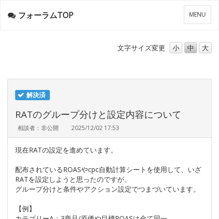
フォーラムTOP
メ
MENU
ニ
ュ
ー
文字サイズ
変更
小
中
大
解決済
RATのグループ分けと設定内容について
相談者：非公開
2025/12/02 17:53
現在RATの設定を進めています。
配布されているROASやcpc自動計算シートを使用して、いざ
RATを設定しようと思ったのですが、
グループ分けと条件やアクション設定でつまづいています。
【例】
カテゴリーA：3商品/原価や目標ROASは全て同一