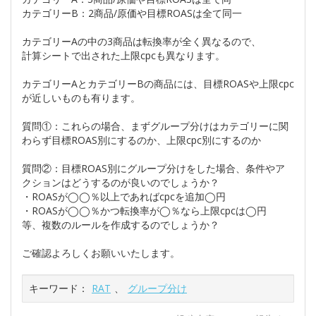
カテゴリーB：2商品/原価や目標ROASは全て同一
カテゴリーAの中の3商品は転換率が全く異なるので、
計算シートで出された上限cpcも異なります。
カテゴリーAとカテゴリーBの商品には、目標ROASや上限cpc
が近しいものも有ります。
質問①：これらの場合、まずグループ分けはカテゴリーに関
わらず目標ROAS別にするのか、上限cpc別にするのか
質問②：目標ROAS別にグループ分けをした場合、条件やア
クションはどうするのが良いのでしょうか？
・ROASが◯◯％以上であればcpcを追加◯円
・ROASが◯◯％かつ転換率が◯％なら上限cpcは◯円
等、複数のルールを作成するのでしょうか？
ご確認よろしくお願いいたします。
キーワード：
RAT
、
グループ分け