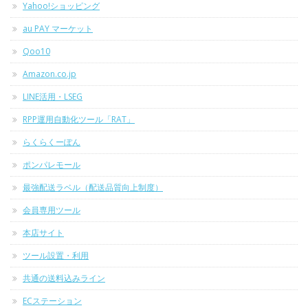
Yahoo!ショッピング
au PAY マーケット
Qoo10
Amazon.co.jp
LINE活用・LSEG
RPP運用自動化ツール「RAT」
らくらくーぽん
ポンパレモール
最強配送ラベル（配送品質向上制度）
会員専用ツール
本店サイト
ツール設置・利用
共通の送料込みライン
ECステーション