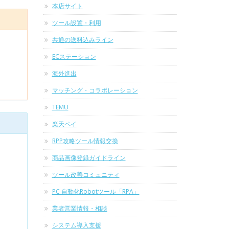
本店サイト
ツール設置・利用
共通の送料込みライン
ECステーション
海外進出
マッチング・コラボレーション
TEMU
楽天ペイ
RPP攻略ツール情報交換
商品画像登録ガイドライン
ツール改善コミュニティ
PC 自動化Robotツール「RPA」
業者営業情報・相談
システム導入支援