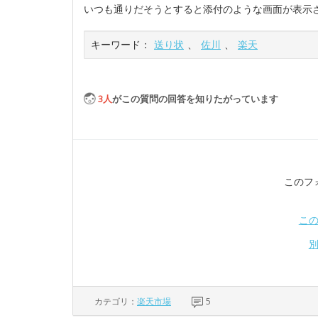
いつも通りだそうとすると添付のような画面が表示
キーワード：
送り状
、
佐川
、
楽天
3
人
がこの質問の回答を知りたがっています
このフ
こ
カテゴリ：
楽天市場
5