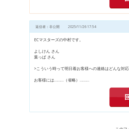
返信者：非公開
2025/11/26 17:54
ECマスターズの中村です。
よしけん さん
葉っぱ さん
>こういう時って明日着お客様への連絡はどんな対
お客様には………（省略）………
このフ