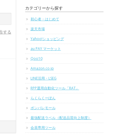
カテゴリーから探す
初心者・はじめて
楽天市場
告する
Yahoo!ショッピング
au PAY マーケット
Qoo10
Amazon.co.jp
LINE活用・LSEG
RPP運用自動化ツール「RAT」
らくらくーぽん
ポンパレモール
最強配送ラベル（配送品質向上制度）
会員専用ツール