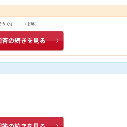
うです………（省略）………