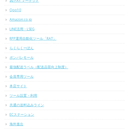
au PAY マーケット
Qoo10
Amazon.co.jp
LINE活用・LSEG
RPP運用自動化ツール「RAT」
らくらくーぽん
ポンパレモール
最強配送ラベル（配送品質向上制度）
会員専用ツール
本店サイト
ツール設置・利用
共通の送料込みライン
ECステーション
海外進出