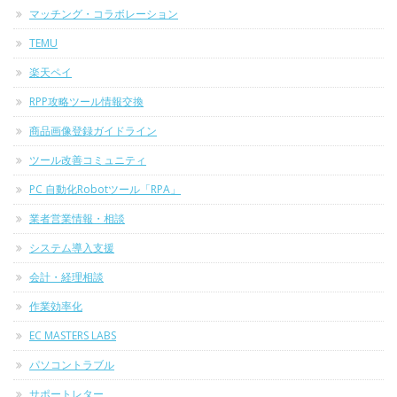
マッチング・コラボレーション
TEMU
楽天ペイ
RPP攻略ツール情報交換
商品画像登録ガイドライン
ツール改善コミュニティ
PC 自動化Robotツール「RPA」
業者営業情報・相談
システム導入支援
会計・経理相談
作業効率化
EC MASTERS LABS
パソコントラブル
サポートレター