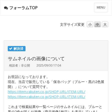
フォーラムTOP
メ
MENU
ニ
ュ
ー
文字サイズ
変更
小
中
大
解決済
サムネイルの画像について
相談者：非公開
2025/09/30 17:04
お世話になっております。
現在、当店で販売している「保冷バッグ（ブルー・黒の2色展
開）」について質問です。
https://item.rakuten.co.jp/SHOP-URL/ITEM-URL/
https://item.rakuten.co.jp/SHOP-URL/ITEM-URL/
これまで検索結果や一覧ページのサムネイルには、ブルーと
黒の2色が並んだ画像（商品画像1枚目）を表示していまし