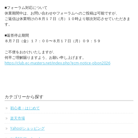
■フォーラム対応について
休業期間中は、お問い合わせやフォーラムへのご投稿は可能ですが、
ご返信は休業明けの８月１７日（月）１０時より順次対応させていただきま
す。
■返答停止期間
８月７日（金）１７：００〜８月１７日（月）０９：５９
ご不便をおかけいたしますが、
何卒ご理解賜りますよう、お願い申し上げます。
https://club.ec-masters.net/index.php?ecm-notice-obon2026
カテゴリーから探す
初心者・はじめて
楽天市場
Yahoo!ショッピング