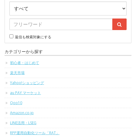
返信も検索対象にする
カテゴリーから探す
初心者・はじめて
楽天市場
Yahoo!ショッピング
au PAY マーケット
Qoo10
Amazon.co.jp
LINE活用・LSEG
RPP運用自動化ツール「RAT」