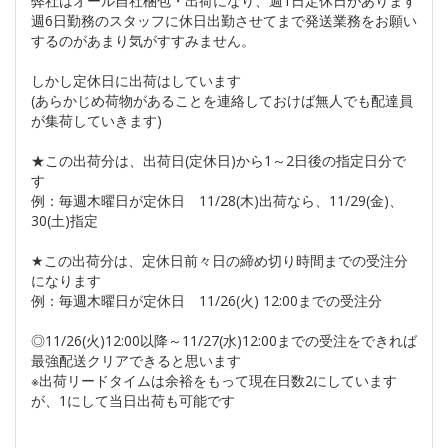
弊社はオール自社梱包・出荷になり、週1日定休日があります
週6日勤務のスタッフに休日出勤させてまで発送業務をお願い
するのがあまり気がすすみません。
しかし定休日に出荷はしています
(あらかじめ荷物があることを連絡しておけば無人でも配達員
が集荷していきます)
★この出荷分は、出荷日(定休日)から1～2日後の指定日分で
す
例：毎週木曜日が定休日 11/28(木)出荷なら、11/29(金)、
30(土)指定
★この出荷分は、定休日前々日の締め切り時間までの受注分
になります
例：毎週木曜日が定休日 11/26(火) 12:00までの受注分
◎11/26(火)12:00以降～11/27(水)12:00までの受注をできれば
最強配送クリアできると思います
※出荷リードタイムは余裕をもって現在日数2にしています
が、1にして当日出荷も可能です