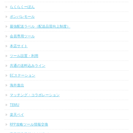
らくらくーぽん
ポンパレモール
最強配送ラベル（配送品質向上制度）
会員専用ツール
本店サイト
ツール設置・利用
共通の送料込みライン
ECステーション
海外進出
マッチング・コラボレーション
TEMU
楽天ペイ
RPP攻略ツール情報交換