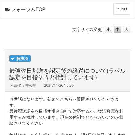
フォーラムTOP
メ
MENU
ニ
ュ
ー
文字サイズ
変更
小
中
大
解決済
最強翌日配送を認定後の経過について(ラベル
認定を目指そうと検討しています)
相談者：非公開
2024/11/26 10:26
お世話になります。初めてこちらへ質問させていただきま
す。
最強配送認定を目指す場合自社で対応するか、物流倉庫を利
用するか検討しています。現在の体制でどちらがいいのか相
談させてください