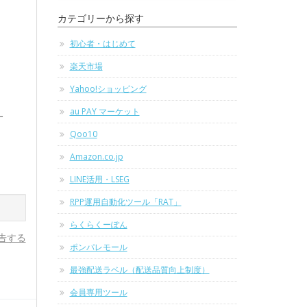
カテゴリーから探す
初心者・はじめて
楽天市場
Yahoo!ショッピング
au PAY マーケット
す
Qoo10
Amazon.co.jp
LINE活用・LSEG
RPP運用自動化ツール「RAT」
らくらくーぽん
告する
ポンパレモール
最強配送ラベル（配送品質向上制度）
会員専用ツール