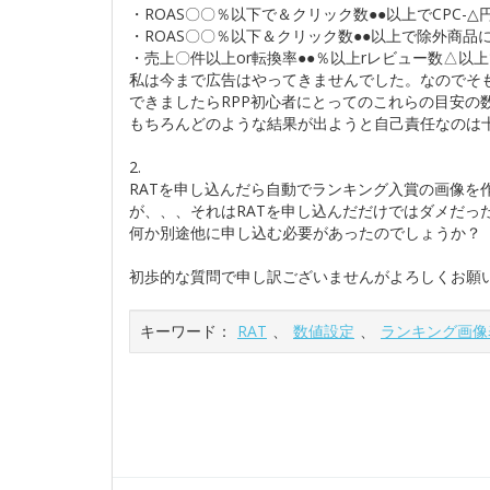
・ROAS〇〇％以下で＆クリック数●●以上でCPC-△
・ROAS〇〇％以下＆クリック数●●以上で除外商品
・売上〇件以上or転換率●●％以上rレビュー数△以
私は今まで広告はやってきませんでした。なのでそ
できましたらRPP初心者にとってのこれらの目安の
もちろんどのような結果が出ようと自己責任なのは
2.
RATを申し込んだら自動でランキング入賞の画像を
が、、、それはRATを申し込んだだけではダメだっ
何か別途他に申し込む必要があったのでしょうか？
初歩的な質問で申し訳ございませんがよろしくお願
キーワード：
RAT
、
数値設定
、
ランキング画像