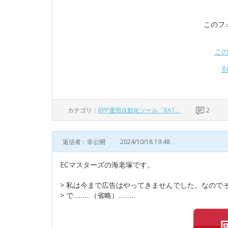
このフ
こ
カテゴリ：
RPP運用自動化ツール「RAT」
2
返信者：非公開
2024/10/18 19:48
ECマスターズの海老塚です。
> 私は今まで広告はやってきませんでした。なので
> で………（省略）………