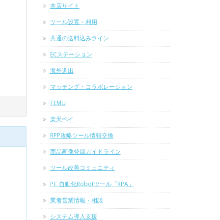
本店サイト
ツール設置・利用
共通の送料込みライン
ECステーション
海外進出
マッチング・コラボレーション
TEMU
楽天ペイ
RPP攻略ツール情報交換
商品画像登録ガイドライン
ツール改善コミュニティ
。
PC 自動化Robotツール「RPA」
業者営業情報・相談
システム導入支援