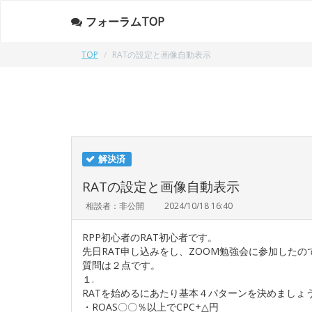
フォーラムTOP
TOP
RATの設定と画像自動表示
解決済
RATの設定と画像自動表示
相談者：非公開
2024/10/18 16:40
RPP初心者のRAT初心者です。
先日RAT申し込みをし、ZOOM勉強会に参加した
質問は２点です。
１.
RATを始めるにあたり基本４パターンを決めましょ
・ROAS〇〇％以上でCPC+△円