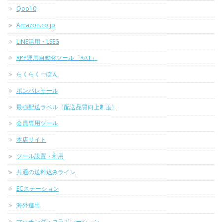
Qoo10
Amazon.co.jp
LINE活用・LSEG
RPP運用自動化ツール「RAT」
らくらくーぽん
ポンパレモール
最強配送ラベル（配送品質向上制度）
会員専用ツール
本店サイト
ツール設置・利用
共通の送料込みライン
ECステーション
海外進出
マッチング・コラボレーション