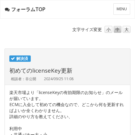
フォーラムTOP
メ
MENU
ニ
ュ
ー
文字サイズ
変更
小
中
大
解決済
初めてのlicenseKey更新
相談者：非公開
2024/09/25 11:08
楽天市場より「licenseKeyの有効期限のお知らせ」のメール
が届いています。
ECMに入会して初めての機会なので、どこから何を更新すれ
ばよいか全くわかりません。
詳細のやり方を教えてください、
利用中
・共通バナー大・小