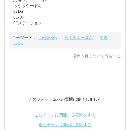
・らくらくーぽん
・LSEG
・EC-UP
・ECステーション
キーワード：
licenseKey
、
らくらくーぽん
、
更新
、
LSEG
投稿内容について報告する
このフォーラムへの質問は終了しました
このテーマに関連する質問をする
別のテーマで新規に質問する