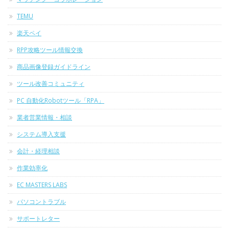
TEMU
楽天ペイ
RPP攻略ツール情報交換
商品画像登録ガイドライン
ツール改善コミュニティ
PC 自動化Robotツール「RPA」
業者営業情報・相談
システム導入支援
会計・経理相談
作業効率化
EC MASTERS LABS
パソコントラブル
サポートレター