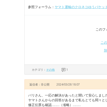
参照フォーラム：
ヤマト運輸のクロネコゆうパケッ
このフ
こ
カテゴリ：
その他
1
返信者：非公開
2024/03/28 18:07
バリさん、一応の解決があったと聞いて安心しまし
ヤマトさんからの回答があるまで私もとても悶々と
修正伝票も確認………（省略）………