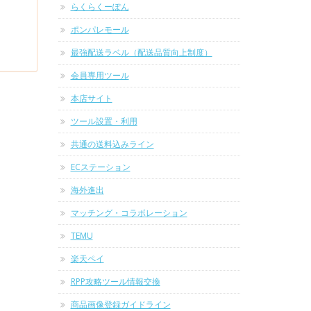
らくらくーぽん
ポンパレモール
最強配送ラベル（配送品質向上制度）
会員専用ツール
本店サイト
ツール設置・利用
共通の送料込みライン
ECステーション
海外進出
マッチング・コラボレーション
TEMU
楽天ペイ
RPP攻略ツール情報交換
商品画像登録ガイドライン