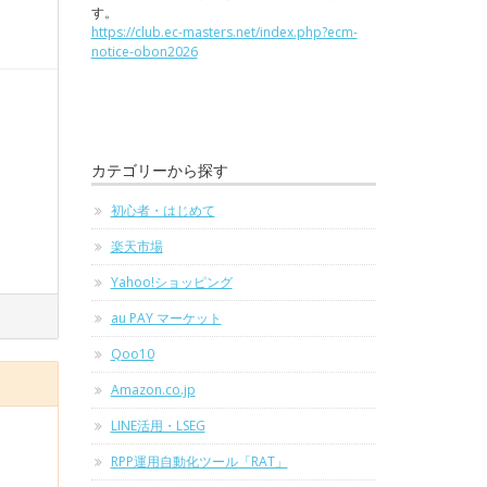
す。
https://club.ec-masters.net/index.php?ecm-
notice-obon2026
カテゴリーから探す
初心者・はじめて
楽天市場
Yahoo!ショッピング
au PAY マーケット
Qoo10
Amazon.co.jp
LINE活用・LSEG
RPP運用自動化ツール「RAT」